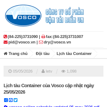
(84-225)3731090 |
fax:(84-225)3731007
pid@vosco.vn |
dry@vosco.vn
Trang chủ
Đội tàu
Lịch tàu Container
/
/
05/05/2026
letv
1,098
Lịch tàu Container của Vosco cập nhật ngày
25/05/2026
Share
Facebook
Twitter