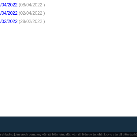
8/04/2022
(08/04/2022 )
2/04/2022
(02/04/2022 )
8/02/2022
(28/02/2022 )
 shipping joint stock company
vận tải biển hàng đầu
vận tải biển uy tín, chất lượng
vận tải biển tàu 