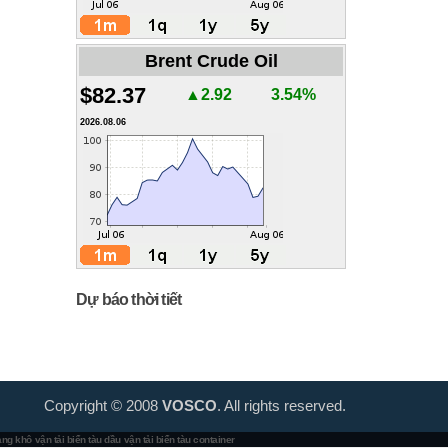
Brent Crude Oil
$82.37
▲2.92
3.54%
2026.08.06
Dự báo thời tiết
Copyright © 2008
VOSCO
. All rights reserved.
hàng khô
vận tải biển tàu dầu
vận tải biển tàu container