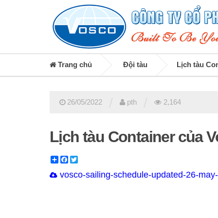
Trang chủ
Đội tàu
Lịch tàu Co
/
/
26/05/2022
pth
2,164
Lịch tàu Container của 
Share
Facebook
Twitter
vosco-sailing-schedule-updated-26-may