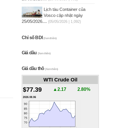
Lịch tàu Container của
Vosco cập nhật ngày
25/05/2026....
(05/05/2026 | 1,092)
Chỉ số BDI
(Xem thêm)
Giá dầu
(Xem thêm)
Giá dầu thô
(Xem thêm)
WTI Crude Oil
$77.39
▲2.17
2.80%
2026.08.06