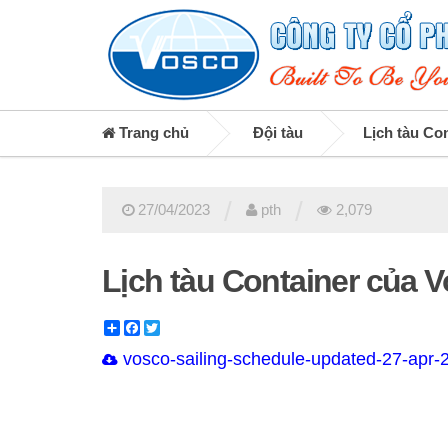
Trang chủ
Đội tàu
Lịch tàu Co
/
/
27/04/2023
pth
2,079
Lịch tàu Container của 
Share
Facebook
Twitter
vosco-sailing-schedule-updated-27-apr-