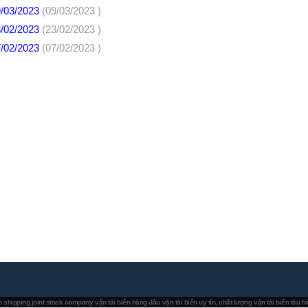
9/03/2023
(09/03/2023 )
3/02/2023
(23/02/2023 )
7/02/2023
(07/02/2023 )
 shipping joint stock company
vận tải biển hàng đầu
vận tải biển uy tín, chất lượng
vận tải biển tàu 