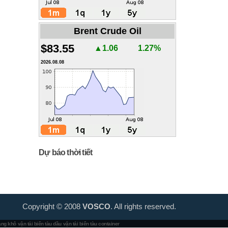
Brent Crude Oil
$83.55
▲1.06
1.27%
2026.08.08
Dự báo thời tiết
Copyright © 2008
VOSCO
. All rights reserved.
hàng khô
vận tải biển tàu dầu
vận tải biển tàu container