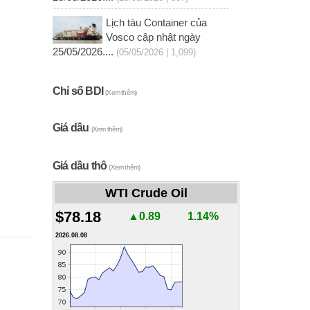
Lịch tàu Container của
Vosco cập nhật ngày
25/05/2026....
(05/05/2026 | 1,099)
Chỉ số BDI
(Xem thêm)
Giá dầu
(Xem thêm)
Giá dầu thô
(Xem thêm)
WTI Crude Oil
$78.18
▲0.89
1.14%
2026.08.08