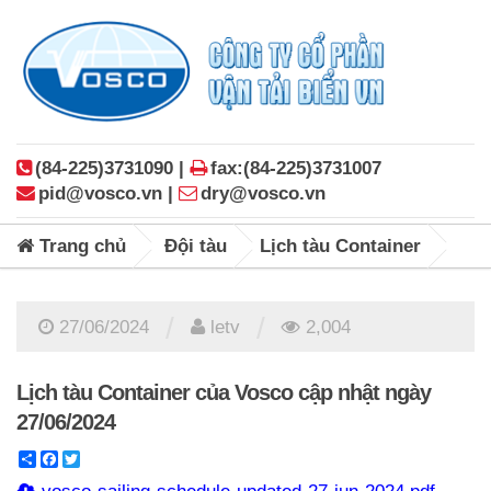
(84-225)3731090 |
fax:(84-225)3731007
pid@vosco.vn |
dry@vosco.vn
Trang chủ
Đội tàu
Lịch tàu Container
/
/
27/06/2024
letv
2,004
Lịch tàu Container của Vosco cập nhật ngày
27/06/2024
Share
Facebook
Twitter