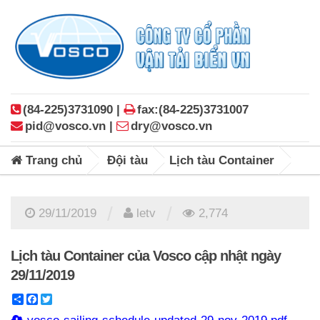
(84-225)3731090 |
fax:(84-225)3731007
pid@vosco.vn |
dry@vosco.vn
Trang chủ
Đội tàu
Lịch tàu Container
/
/
29/11/2019
letv
2,774
Lịch tàu Container của Vosco cập nhật ngày
29/11/2019
Share
Facebook
Twitter