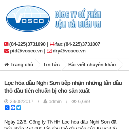
(84-225)3731090 |
fax:(84-225)3731007
pid@vosco.vn |
dry@vosco.vn
Trang chủ
Tin tức
Bài viết chuyên khảo
Lọc hóa dầu Nghi Sơn tiếp nhận những tấn dầu
thô đầu tiên chuẩn bị cho sản xuất
28/08/2017
admin
6,699
/
/
Share
Facebook
Twitter
Ngày 22/8, Công ty TNHH Lọc hóa dầu Nghi Sơn đã
tiếp nhận 270.000 tấn dầu thô đầu tiên của Kuwait từ