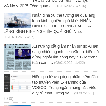
TRƯỜNG ĐÓNG MỚI TÀU QUÝ 4
VÀ NĂM 2025 Tổng quan -...
(16/01/2026 | 4,916)
Nhận định xu thế tương lai qua lăng
kính kinh nghiệm quá khứ. NHẬN
ĐỊNH XU THẾ TƯƠNG LAI QUA
LĂNG KÍNH KINH NGHIỆM QUÁ KHỨ Như...
(16/01/2026 | 2,497)
Xu hướng cắt giảm nhân sự do AI lan
sang nhiều ngành, liệu vận tải biển có
đứng ngoài làn sóng này?. Bức tranh
toàn cảnh...
(08/01/2026 | 1,422)
Hiệu quả từ ứng dụng phần mềm đào
tạo thuyền viên E-learning của
VOSCO. Trong ngành hàng hải, việc
duy trì chất lượng và...
(10/07/2025 |
2,399)