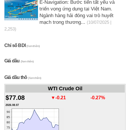
E-Navigation: Bước tiến tất yếu và
triển vọng ứng dụng tại Việt Nam.
Ngành hàng hải đóng vai trò huyết
mạch trong thương...
(10/07/2025 |
2,253)
Chỉ số BDI
(Xem thêm)
Giá dầu
(Xem thêm)
Giá dầu thô
(Xem thêm)
WTI Crude Oil
$77.08
▼-0.21
-0.27%
2026.08.07