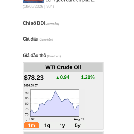
cử Người đại diện phần...
(18/05/2026 | 984)
Chỉ số BDI
(Xem thêm)
Giá dầu
(Xem thêm)
Giá dầu thô
(Xem thêm)
WTI Crude Oil
$78.23
▲0.94
1.20%
2026.08.07