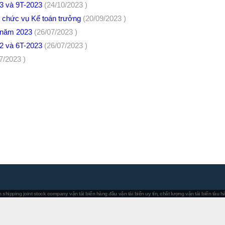
Q3 và 9T-2023
(24/10/2023 )
 chức vụ Kế toán trưởng
(20/09/2023 )
u năm 2023
(26/07/2023 )
Q2 và 6T-2023
(26/07/2023 )
7/2023 )
 shipping joint stock company
vận tải biển hàng đầu
vận tải biển uy tín, chất lượng
vận tải biển tàu 