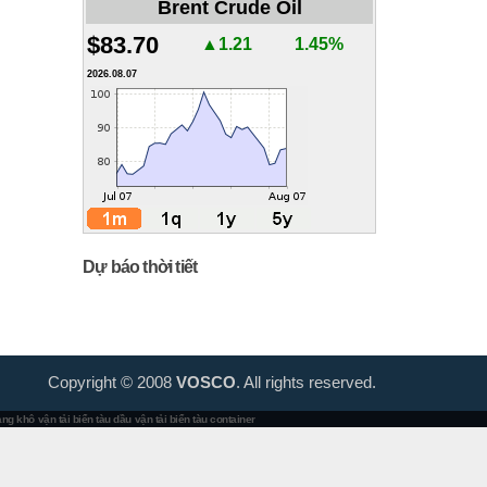
Brent Crude Oil
$83.70
▲1.21
1.45%
2026.08.07
Dự báo thời tiết
Copyright © 2008
VOSCO
. All rights reserved.
hàng khô
vận tải biển tàu dầu
vận tải biển tàu container