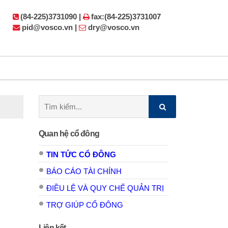
(84-225)3731090 |
fax:(84-225)3731007
pid@vosco.vn |
dry@vosco.vn
Tìm
kiếm:
Quan hệ cổ đông
TIN TỨC CỔ ĐÔNG
BÁO CÁO TÀI CHÍNH
ĐIỀU LỆ VÀ QUY CHẾ QUẢN TRỊ
TRỢ GIÚP CỔ ĐÔNG
Liên kết