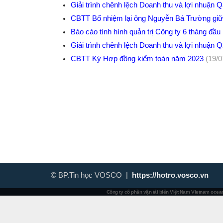
Giải trình chênh lệch Doanh thu và lợi nhuận 
CBTT Bổ nhiệm lại ông Nguyễn Bá Trường giữ
Báo cáo tình hình quản trị Công ty 6 tháng đầ
Giải trình chênh lệch Doanh thu và lợi nhuận 
CBTT Ký Hợp đồng kiểm toán năm 2023
(19/0
© BP.Tin học VOSCO |
https://hotro.vosco.vn
Công ty cổ phần vận tải biển Việt Nam
Vietnam ocean