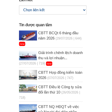
Tin được quan tâm
CBTT BCQt 6 tháng đầu
năm 2026
(29/07/2026 | 644)
new
Giải trình chênh lệch doanh
thu và lợi nhuận...
(27/07/2026 | 719)
new
CBTT Hợp đồng kiểm toán
2026
(07/07/2026 | 747)
CBTT Điều lệ Công ty sửa
đổi lần thứ 10
(26/05/2026 |
718)
CBTT NQ HĐQT về việc