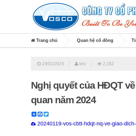
Trang chủ
Quan hệ cổ đông
Ti
/
/
19/01/2024
letv
2,162
Nghị quyết của HĐQT về g
quan năm 2024
Share
Facebook
Twitter
20240119-vos-cbtt-hdqt-nq-ve-giao-dich-