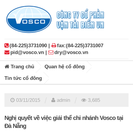
(84-225)3731090 |
fax:(84-225)3731007
pid@vosco.vn |
dry@vosco.vn
Trang chủ
Quan hệ cổ đông
Tin tức cổ đông
/
/
03/11/2015
admin
3,685
Nghị quyết về việc giải thể chi nhánh Vosco tại
Đà Nẵng