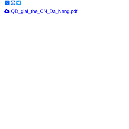
Share
Facebook
Twitter
QD_giai_the_CN_Da_Nang.pdf