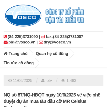
(84-225)3731090 |
fax:(84-225)3731007
pid@vosco.vn |
dry@vosco.vn
Trang chủ
Quan hệ cổ đông
Tin tức cổ đông
/
/
11/06/2025
letv
1,483
NQ số 87/NQ-HĐQT ngày 10/6/2025 về việc phê
duyệt dự án mua tàu dầu cỡ MR Celsius