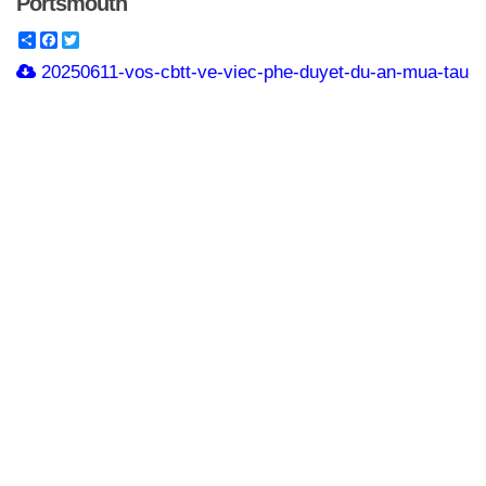
Portsmouth
Share
Facebook
Twitter
20250611-vos-cbtt-ve-viec-phe-duyet-du-an-mua-tau-d