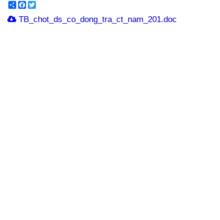
Share
Facebook
Twitter
TB_chot_ds_co_dong_tra_ct_nam_201.doc