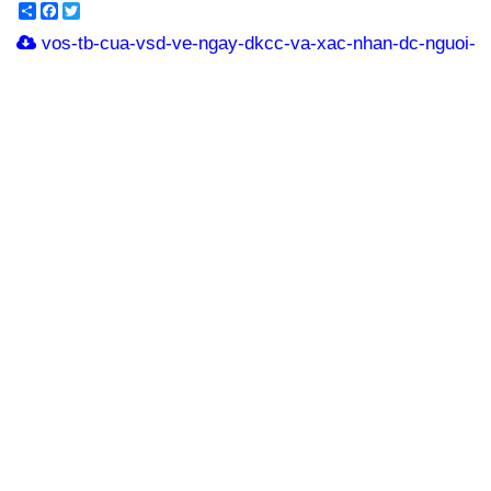
Share
Facebook
Twitter
vos-tb-cua-vsd-ve-ngay-dkcc-va-xac-nhan-dc-nguoi-s