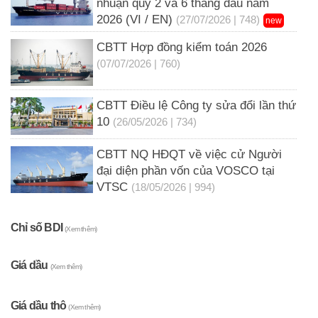
nhuận quý 2 và 6 tháng đầu năm
2026 (VI / EN)
(27/07/2026 | 748)
new
CBTT Hợp đồng kiểm toán 2026
(07/07/2026 | 760)
CBTT Điều lệ Công ty sửa đổi lần thứ
10
(26/05/2026 | 734)
CBTT NQ HĐQT về việc cử Người
đại diện phần vốn của VOSCO tại
VTSC
(18/05/2026 | 994)
Chỉ số BDI
(Xem thêm)
Giá dầu
(Xem thêm)
Giá dầu thô
(Xem thêm)