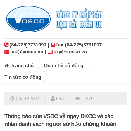
(84-225)3731090 |
fax:(84-225)3731007
pid@vosco.vn |
dry@vosco.vn
Trang chủ
Quan hệ cổ đông
Tin tức cổ đông
/
/
03/10/2024
letv
1,879
Thông báo của VSDC về ngày ĐKCC và xác
nhận danh sách người sở hữu chứng khoán