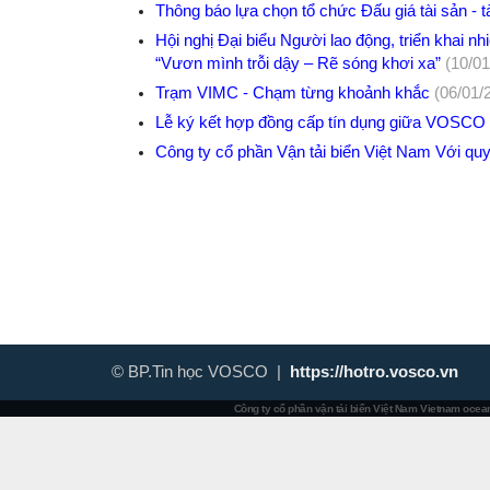
Thông báo lựa chọn tổ chức Đấu giá tài sản - 
Hội nghị Đại biểu Người lao động, triển khai n
“Vươn mình trỗi dậy – Rẽ sóng khơi xa”
(10/01
Trạm VIMC - Chạm từng khoảnh khắc
(06/01/
Lễ ký kết hợp đồng cấp tín dụng giữa VOSCO
Công ty cổ phần Vận tải biển Việt Nam Với quyế
© BP.Tin học VOSCO |
https://hotro.vosco.vn
Công ty cổ phần vận tải biển Việt Nam
Vietnam ocean