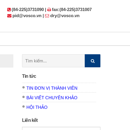
(84-225)3731090 |
fax:(84-225)3731007
pid@vosco.vn |
dry@vosco.vn
Tìm
kiếm:
Tin tức
TIN ĐƠN VỊ THÀNH VIÊN
BÀI VIẾT CHUYÊN KHẢO
HỘI THẢO
Liên kết