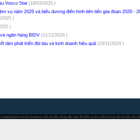
tàu Vosco Star
(18/03/2025 )
hiệm vụ năm 2025 và biểu dương điển hình tiên tiến giai đoạn 2020 - 
/2025 )
2025 )
 và ngân hàng BIDV
(11/12/2024 )
t tâm phát triển đội tàu và kinh doanh hiệu quả
(19/11/2024 )
 shipping joint stock company
vận tải biển hàng đầu
vận tải biển uy tín, chất lượng
vận tải biển tàu 