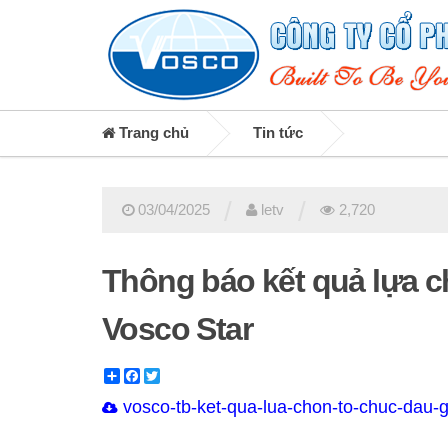
Trang chủ
Tin tức
/
/
03/04/2025
letv
2,720
Thông báo kết quả lựa ch
Vosco Star
Share
Facebook
Twitter
vosco-tb-ket-qua-lua-chon-to-chuc-dau-g