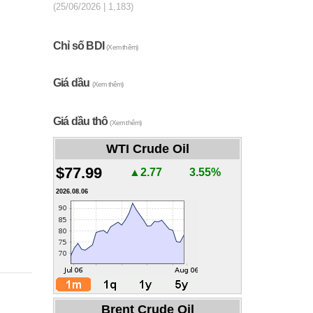
(25/06/2026 | 1,183)
Chỉ số BDI
(Xem thêm)
Giá dầu
(Xem thêm)
Giá dầu thô
(Xem thêm)
WTI Crude Oil
$77.99
▲2.77
3.55%
2026.08.06
Brent Crude Oil