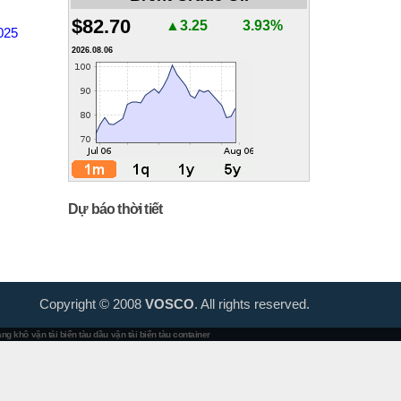
$82.70
▲3.25
3.93%
2025
2026.08.06
Dự báo thời tiết
Copyright © 2008
VOSCO
. All rights reserved.
hàng khô
vận tải biển tàu dầu
vận tải biển tàu container