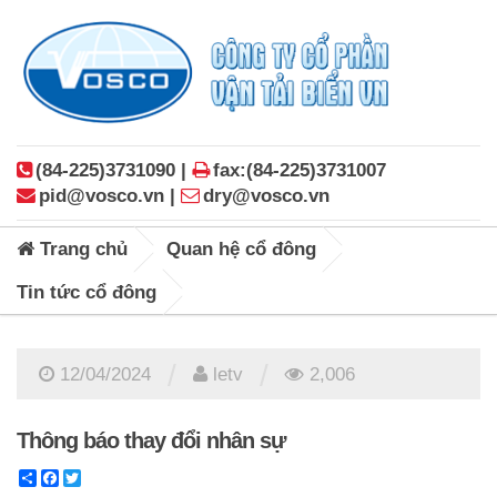
(84-225)3731090 |
fax:(84-225)3731007
pid@vosco.vn |
dry@vosco.vn
Trang chủ
Quan hệ cổ đông
Tin tức cổ đông
/
/
12/04/2024
letv
2,006
Thông báo thay đổi nhân sự
Share
Facebook
Twitter