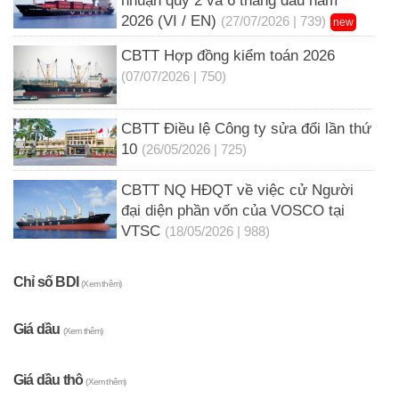
nhuận quý 2 và 6 tháng đầu năm
2026 (VI / EN)
(27/07/2026 | 739)
new
CBTT Hợp đồng kiểm toán 2026
(07/07/2026 | 750)
CBTT Điều lệ Công ty sửa đổi lần thứ
10
(26/05/2026 | 725)
CBTT NQ HĐQT về việc cử Người
đại diện phần vốn của VOSCO tại
VTSC
(18/05/2026 | 988)
Chỉ số BDI
(Xem thêm)
Giá dầu
(Xem thêm)
Giá dầu thô
(Xem thêm)