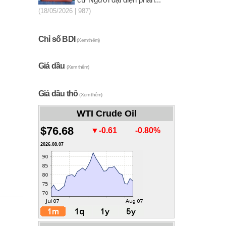
cử Người đại diện phần...
(18/05/2026 | 987)
Chỉ số BDI
(Xem thêm)
Giá dầu
(Xem thêm)
Giá dầu thô
(Xem thêm)
WTI Crude Oil
$76.68
▼-0.61
-0.80%
2026.08.07