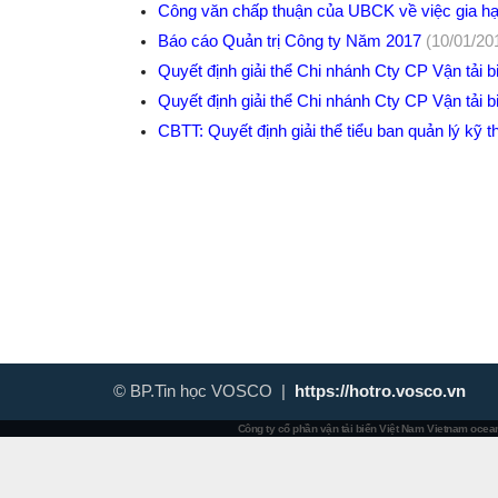
Công văn chấp thuận của UBCK về việc gia 
Báo cáo Quản trị Công ty Năm 2017
(10/01/20
Quyết định giải thể Chi nhánh Cty CP Vận tải 
Quyết định giải thể Chi nhánh Cty CP Vận tải
CBTT: Quyết định giải thể tiểu ban quản lý kỹ
© BP.Tin học VOSCO |
https://hotro.vosco.vn
Công ty cổ phần vận tải biển Việt Nam
Vietnam ocean