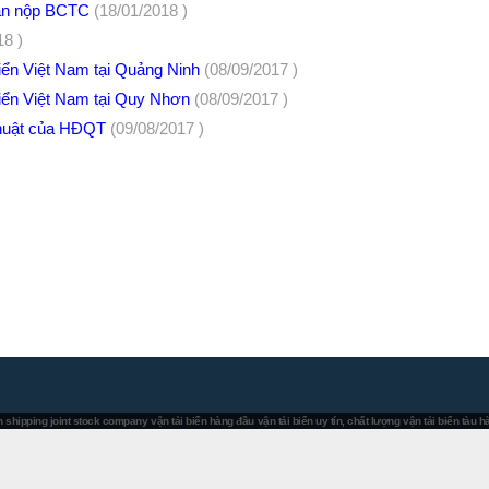
hạn nộp BCTC
(18/01/2018 )
18 )
biển Việt Nam tại Quảng Ninh
(08/09/2017 )
 biển Việt Nam tại Quy Nhơn
(08/09/2017 )
 thuật của HĐQT
(09/08/2017 )
 shipping joint stock company
vận tải biển hàng đầu
vận tải biển uy tín, chất lượng
vận tải biển tàu 