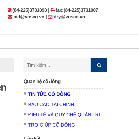
(84-225)3731090 |
fax:(84-225)3731007
pid@vosco.vn |
dry@vosco.vn
Tìm
kiếm:
Quan hệ cổ đông
ền
TIN TỨC CỔ ĐÔNG
BÁO CÁO TÀI CHÍNH
ĐIỀU LỆ VÀ QUY CHẾ QUẢN TRỊ
TRỢ GIÚP CỔ ĐÔNG
Liên kết