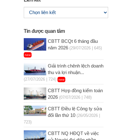
Tin được quan tâm
CBTT BCQt 6 tháng đầu
năm 2026
(29/07/2026 | 645)
new
Giải trình chênh lệch doanh
thu và lợi nhuận...
(27/07/2026 | 724)
new
CBTT Hợp đồng kiểm toán
2026
(07/07/2026 | 748)
CBTT Điều lệ Công ty sửa
đổi lần thứ 10
(26/05/2026 |
723)
CBTT NQ HĐQT về việc