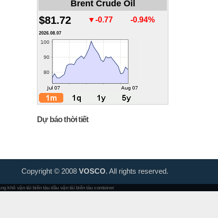
Brent Crude Oil
$81.72
▼-0.77
-0.94%
2026.08.07
Dự báo thời tiết
Copyright © 2008
VOSCO
. All rights reserved.
hàng khô
vận tải biển tàu dầu
vận tải biển tàu container