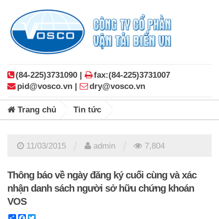
(84-225)3731090 |
fax:(84-225)3731007
pid@vosco.vn |
dry@vosco.vn
Trang chủ
Tin tức
/
/
11/03/2015
admin
7,804
Thông báo về ngày đăng ký cuối cùng và xác
nhận danh sách người sở hữu chứng khoán
VOS
Share
Facebook
Twitter