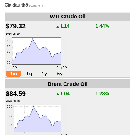
Giá dầu thô
(Xem thêm)
WTI Crude Oil
$79.32
▲1.14
1.44%
2026.08.10
Brent Crude Oil
$84.59
▲1.04
1.23%
2026.08.10