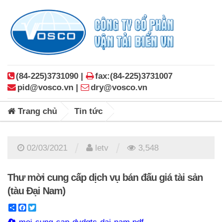
(84-225)3731090 |
fax:(84-225)3731007
pid@vosco.vn |
dry@vosco.vn
Trang chủ
Tin tức
/
/
02/03/2021
letv
3,548
Thư mời cung cấp dịch vụ bán đấu giá tài sản
(tàu Đại Nam)
Share
Facebook
Twitter