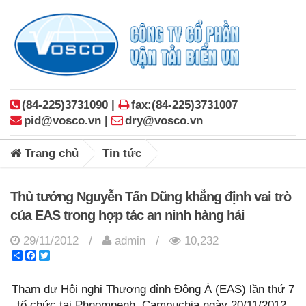
(84-225)3731090 |
fax:(84-225)3731007
pid@vosco.vn |
dry@vosco.vn
Trang chủ
Tin tức
Thủ tướng Nguyễn Tấn Dũng khẳng định vai trò
của EAS trong hợp tác an ninh hàng hải
29/11/2012
admin
10,232
/
/
Share
Facebook
Twitter
Tham dự Hội nghị Thượng đỉnh Đông Á (EAS) lần thứ 7
tổ chức tại Phnompenh, Campuchia ngày 20/11/2012,