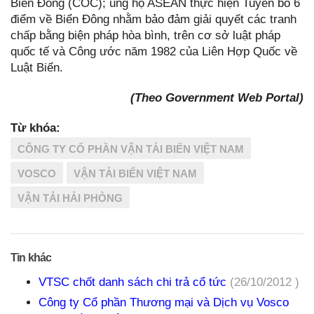
Biển Đông (COC); ủng hộ ASEAN thực hiện Tuyên bố 6
điểm về Biển Đông nhằm bảo đảm giải quyết các tranh
chấp bằng biện pháp hòa bình, trên cơ sở luật pháp
quốc tế và Công ước năm 1982 của Liên Hợp Quốc về
Luật Biển.
(Theo Government Web Portal)
Từ khóa:
CÔNG TY CỔ PHẦN VẬN TẢI BIỂN VIỆT NAM
VOSCO
VẬN TẢI BIỂN VIỆT NAM
VẬN TẢI HẢI PHÒNG
Tin khác
VTSC chốt danh sách chi trả cổ tức
(26/10/2012 )
Công ty Cổ phần Thương mại và Dịch vụ Vosco