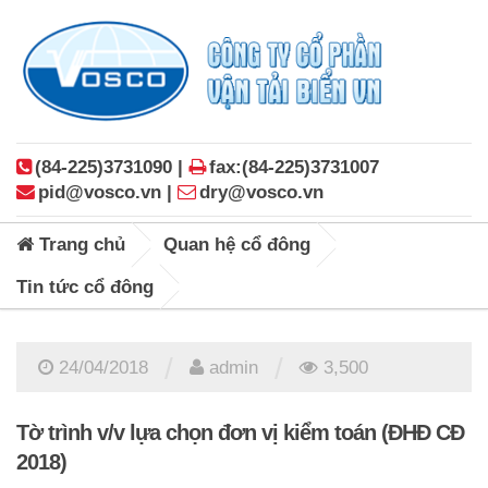
(84-225)3731090 |
fax:(84-225)3731007
pid@vosco.vn |
dry@vosco.vn
Trang chủ
Quan hệ cổ đông
Tin tức cổ đông
/
/
24/04/2018
admin
3,500
Tờ trình v/v lựa chọn đơn vị kiểm toán (ĐHĐ CĐ
2018)