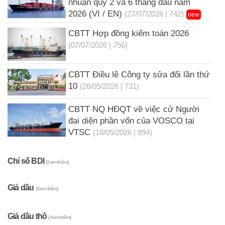
nhuận quý 2 và 6 tháng đầu năm
2026 (VI / EN)
(27/07/2026 | 742)
new
CBTT Hợp đồng kiểm toán 2026
(07/07/2026 | 756)
CBTT Điều lệ Công ty sửa đổi lần thứ
10
(26/05/2026 | 731)
CBTT NQ HĐQT về việc cử Người
đại diện phần vốn của VOSCO tại
VTSC
(18/05/2026 | 994)
Chỉ số BDI
(Xem thêm)
Giá dầu
(Xem thêm)
Giá dầu thô
(Xem thêm)