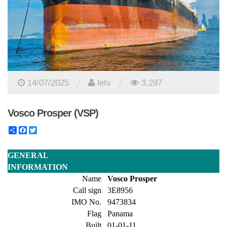
/
/
14/07/2025
letv
3,297
Vosco Prosper (VSP)
Share
Facebook
Twitter
GENERAL
INFORMATION
Name
Vosco Prosper
Call sign
3E8956
IMO No.
9473834
Flag
Panama
Built
01-01-11