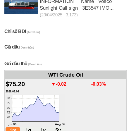
INFORMATION Name Vosco
Sunlight Call sign 3E3547 IMO...
(23/04/2025 | 3,173)
Chỉ số BDI
(Xem thêm)
Giá dầu
(Xem thêm)
Giá dầu thô
(Xem thêm)
WTI Crude Oil
$75.20
▼-0.02
-0.03%
2026.08.06