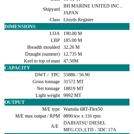
IHI MARINE UNITED INC ,
Shipyard
JAPAN
Class
Lloyds Register
DIMENSIONS
LOA
190.00 M
LBP
185.00 M
Breadth moulded
32.26 M
Draught (summer)
12.735 M
Keel to top of mast
47.50M
CAPACITY
DWT / TPC
55886 / 56.90
Gross tonnage
31572 MT
Net tonnage
18819 MT
Light weight
9992 MT
OUTPUT
M/E type
Wartsila 6RT-Flex50
M/E max output / RPM
8890 kw x 116 rpm
DAIHATSU DIESEL
A/E
MFG.CO.,LTD - 5DC 17A