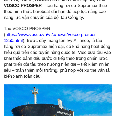
VOSCO PROSPER
– tàu hàng rời cỡ Supramax thuê
theo hình thức bareboat dài hạn để tiếp tục nâng cao
năng lực vận chuyển của đội tàu Công ty.
Tàu VOSCO PROSPER
(
https://www.vosco.vn/vi/a/news/vosco-prosper-
1350.html
), trước đây mang tên Ivy Alliance, là tàu
hàng rời cỡ Supramax hiện đại, có khả năng hoạt động
hiệu quả trên các tuyến hàng quốc tế. Việc đưa tàu vào
khai thác đánh dấu bước đi tiếp theo trong chiến lược
phát triển đội tàu theo hướng hiện đại – tiết kiệm nhiên
liệu – thân thiện môi trường, phù hợp với xu thế vận tải
biển xanh toàn cầu.