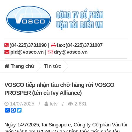
(84-225)3731090 |
fax:(84-225)3731007
pid@vosco.vn |
dry@vosco.vn
Trang chủ
Tin tức
VOSCO tiếp nhận tàu chở hàng rời VOSCO
PROSPER (tên cũ Ivy Alliance)
14/07/2025
letv
2,631
/
/
Share
Facebook
Twitter
Ngày 14/7/2025, tại Singapore, Công ty Cổ phần Vận tải
biển Việt Nam (VOSCO) đã chính thức tiếp nhận tàu