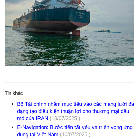
Tin khác
Bộ Tài chính nhắm mục tiêu vào các mạng lưới đa
dạng tạo điều kiện thuận lợi cho thương mại dầu
mỏ của IRAN
(10/07/2025 )
E-Navigation: Bước tiến tất yếu và triển vọng ứng
dụng tại Việt Nam
(10/07/2025 )