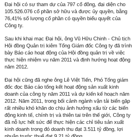
Đại hội có sự tham dự của 797 cổ đông, đại diện cho
105.526.076 cổ phần sở hữu và được ủy quyền, bằng
76,41% số lượng cổ phần có quyền biểu quyết của
Công ty.
Sau khi khai mạc Đại hội, ông Vũ Hữu Chinh - Chủ tịch
Hội đồng Quản trị kiêm Tổng Giám đốc Công ty đã trình
bày Báo cáo hoạt động của Hội đồng quản trị về việc
thực hiện nhiệm vụ năm 2011 và định hướng hoạt động
năm 2012.
Đại hội cũng đã nghe ông Lê Việt Tiến, Phó Tổng giám
đốc đọc Báo cáo tổng kết hoạt động sản xuất kinh
doanh của công ty năm 2011 và dự kiến kế hoạch năm
2012. Năm 2011, trong bối cảnh ngành vận tải biển gặp
rất nhiều khó khăn do chịu ảnh hưởng xấu từ các biến
động kinh tế, chính trị và thiên tai trên thế giới, Công ty
đã nỗ lực hết sức để thực hiện các chỉ tiêu sản xuất
kinh doanh trong đó doanh thu đạt 3.511 tỷ đồng, lợi
nhuận trước thuế đạt 9,21 tỷ đồng.