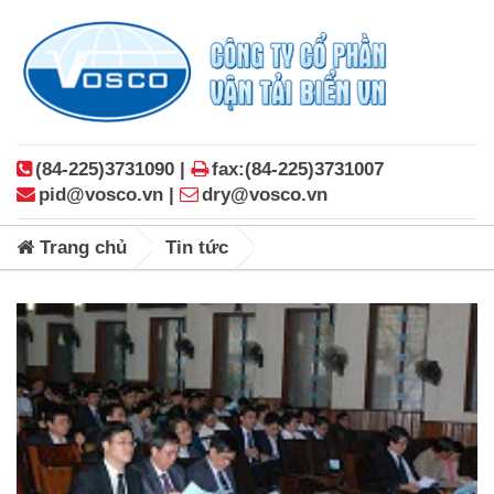
(84-225)3731090 |
fax:(84-225)3731007
pid@vosco.vn |
dry@vosco.vn
Trang chủ
Tin tức