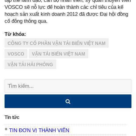
tập thể lãnh đạo, cán bộ nhân viên, sỹ quan thuyền viên
VOSCO sẽ nỗ lực để hoàn thành các chỉ tiêu của kế
hoạch sản xuất kinh doanh 2012 đã được Đại hội đồng
cổ đông thông qua.
Từ khóa:
CÔNG TY CỔ PHẦN VẬN TẢI BIỂN VIỆT NAM
VOSCO
VẬN TẢI BIỂN VIỆT NAM
VẬN TẢI HẢI PHÒNG
Tìm
kiếm:
Tin tức
TIN ĐƠN VỊ THÀNH VIÊN