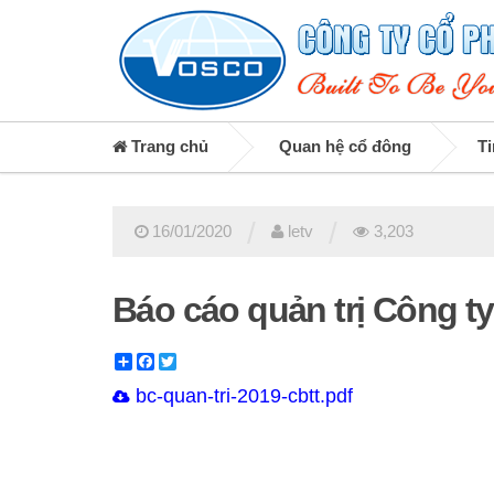
Trang chủ
Quan hệ cổ đông
Ti
/
/
16/01/2020
letv
3,203
Báo cáo quản trị Công t
Share
Facebook
Twitter
bc-quan-tri-2019-cbtt.pdf