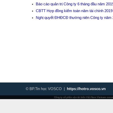
Báo cáo quản trị Công ty 6 tháng đầu năm 20
CBTT Hợp đồng kiểm toán năm tài chính 201
Nghị quyết ĐHĐCĐ thường niên Công ty năm
© BP.Tin học VOSCO |
https://hotro.vosco.vn
Công ty cổ phần vận tải biển Việt Nam
Vietnam ocean