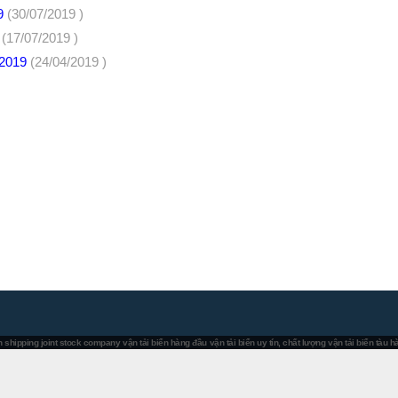
19
(30/07/2019 )
9
(17/07/2019 )
 2019
(24/04/2019 )
 shipping joint stock company
vận tải biển hàng đầu
vận tải biển uy tín, chất lượng
vận tải biển tàu 