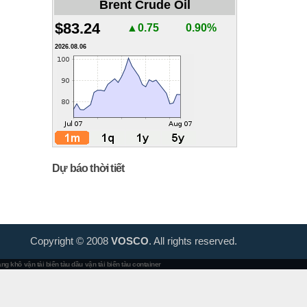
Brent Crude Oil
$83.24
▲0.75
0.90%
2026.08.06
Dự báo thời tiết
Copyright © 2008
VOSCO
. All rights reserved.
hàng khô
vận tải biển tàu dầu
vận tải biển tàu container