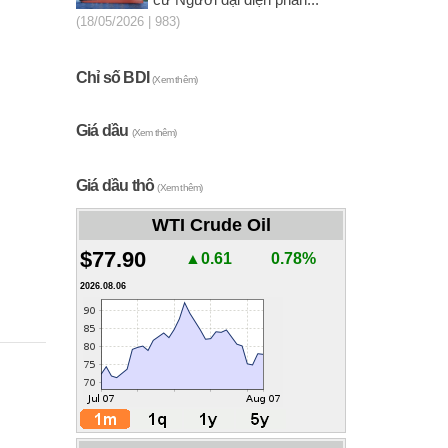
cử Người đại diện phần...
(18/05/2026 | 983)
Chỉ số BDI
(Xem thêm)
Giá dầu
(Xem thêm)
Giá dầu thô
(Xem thêm)
WTI Crude Oil
$77.90
▲0.61
0.78%
2026.08.06