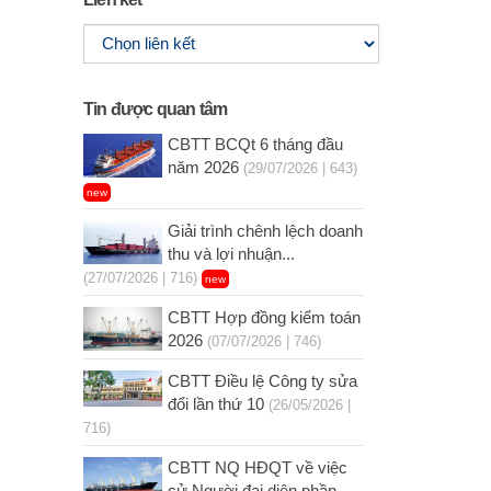
Tin được quan tâm
CBTT BCQt 6 tháng đầu
năm 2026
(29/07/2026 | 643)
new
Giải trình chênh lệch doanh
thu và lợi nhuận...
(27/07/2026 | 716)
new
CBTT Hợp đồng kiểm toán
2026
(07/07/2026 | 746)
CBTT Điều lệ Công ty sửa
đổi lần thứ 10
(26/05/2026 |
716)
CBTT NQ HĐQT về việc