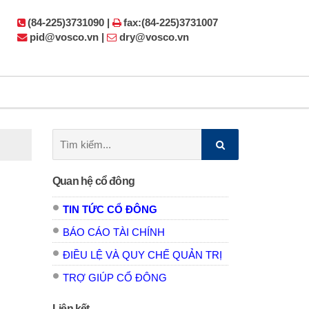
(84-225)3731090 |
fax:(84-225)3731007
pid@vosco.vn |
dry@vosco.vn
Tìm
kiếm:
Quan hệ cổ đông
TIN TỨC CỔ ĐÔNG
BÁO CÁO TÀI CHÍNH
ĐIỀU LỆ VÀ QUY CHẾ QUẢN TRỊ
TRỢ GIÚP CỔ ĐÔNG
Liên kết