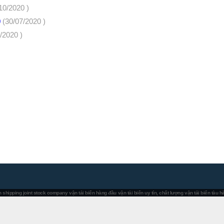
10/2020 )
0
(30/07/2020 )
/2020 )
 shipping joint stock company
vận tải biển hàng đầu
vận tải biển uy tín, chất lượng
vận tải biển tàu 