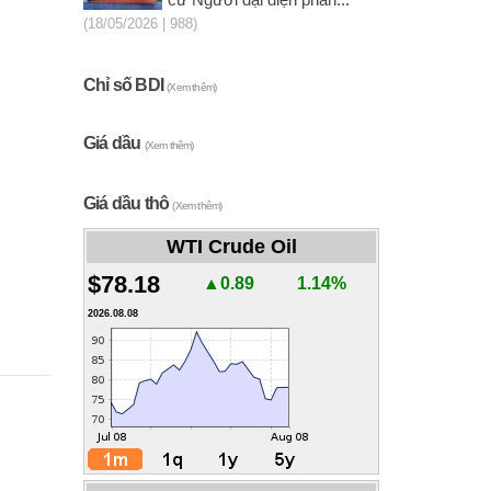
cử Người đại diện phần...
(18/05/2026 | 988)
Chỉ số BDI
(Xem thêm)
Giá dầu
(Xem thêm)
Giá dầu thô
(Xem thêm)
WTI Crude Oil
$78.18
▲0.89
1.14%
2026.08.08