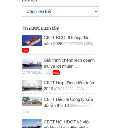
Tin được quan tâm
CBTT BCQt 6 tháng đầu
năm 2026
(29/07/2026 | 654)
new
Giải trình chênh lệch doanh
thu và lợi nhuận...
(27/07/2026 | 733)
new
CBTT Hợp đồng kiểm toán
2026
(07/07/2026 | 750)
CBTT Điều lệ Công ty sửa
đổi lần thứ 10
(26/05/2026 |
725)
CBTT NQ HĐQT về việc