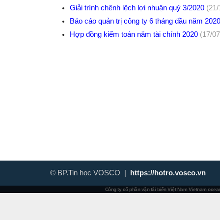
Giải trình chênh lệch lợi nhuận quý 3/2020
(21/
Báo cáo quản trị công ty 6 tháng đầu năm 202
Hợp đồng kiểm toán năm tài chính 2020
(17/07
© BP.Tin học VOSCO |
https://hotro.vosco.vn
Công ty cổ phần vận tải biển Việt Nam
Vietnam ocean