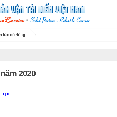
n tức cổ đông
y năm 2020
eb.pdf