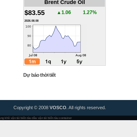
Brent Crude Oil
$83.55
▲1.06
1.27%
2026.08.08
Dự báo thời tiết
Copyright © 2008
VOSCO
. All rights reserved.
hàng khô
vận tải biển tàu dầu
vận tải biển tàu container