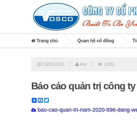
Trang chủ
Quan hệ cổ đông
Ti
/
/
13/01/2021
letv
2,891
Báo cáo quản trị công t
Share
Facebook
Twitter
bao-cao-quan-tri-nam-2020-tt96-dang-w