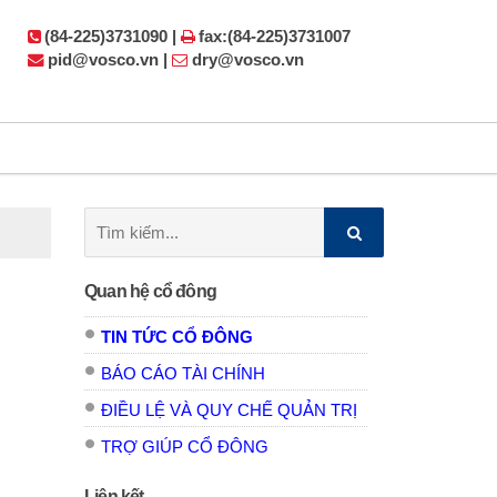
(84-225)3731090 |
fax:(84-225)3731007
pid@vosco.vn |
dry@vosco.vn
Tìm
kiếm:
Quan hệ cổ đông
TIN TỨC CỔ ĐÔNG
BÁO CÁO TÀI CHÍNH
ĐIỀU LỆ VÀ QUY CHẾ QUẢN TRỊ
TRỢ GIÚP CỔ ĐÔNG
Liên kết