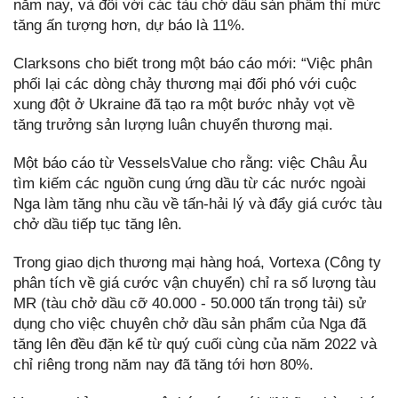
năm nay, và đối với các tàu chở dầu sản phẩm thì mức
tăng ấn tượng hơn, dự báo là 11%.
Clarksons cho biết trong một báo cáo mới: “Việc phân
phối lại các dòng chảy thương mại đối phó với cuộc
xung đột ở Ukraine đã tạo ra một bước nhảy vọt về
tăng trưởng sản lượng luân chuyển thương mại.
Một báo cáo từ VesselsValue cho rằng: việc Châu Âu
tìm kiếm các nguồn cung ứng dầu từ các nước ngoài
Nga làm tăng nhu cầu về tấn-hải lý và đẩy giá cước tàu
chở dầu tiếp tục tăng lên.
Trong giao dịch thương mại hàng hoá, Vortexa (Công ty
phân tích về giá cước vận chuyển) chỉ ra số lượng tàu
MR (tàu chở dầu cỡ 40.000 - 50.000 tấn trọng tải) sử
dụng cho việc chuyên chở dầu sản phẩm của Nga đã
tăng lên đều đặn kể từ quý cuối cùng của năm 2022 và
chỉ riêng trong năm nay đã tăng tới hơn 80%.