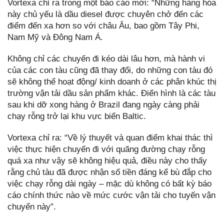
Vortexa chỉ ra trong một báo cáo mới: “Những hàng hóa
này chủ yếu là dầu diesel được chuyên chở đến các
điểm đến xa hơn so với châu Âu, bao gồm Tây Phi,
Nam Mỹ và Đông Nam Á.
Không chỉ các chuyến đi kéo dài lâu hơn, mà hành vi
của các con tàu cũng đã thay đổi, do những con tàu đó
sẽ không thể hoạt động/ kinh doanh ở các phân khúc thị
trường vận tải dầu sản phẩm khác. Điển hình là các tàu
sau khi dỡ xong hàng ở Brazil đang ngày càng phải
chạy rỗng trở lại khu vực biển Baltic.
Vortexa chỉ ra: “Về lý thuyết và quan điểm khai thác thì
việc thực hiện chuyến đi với quãng đường chạy rỗng
quá xa như vậy sẽ không hiệu quả, điều này cho thấy
rằng chủ tàu đã được nhận số tiền đáng kể bù đắp cho
việc chạy rỗng dài ngày – mặc dù không có bất kỳ báo
cáo chính thức nào về mức cước vận tải cho tuyến vận
chuyển này”.