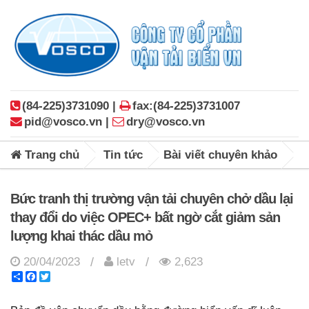
(84-225)3731090 |
fax:(84-225)3731007
pid@vosco.vn |
dry@vosco.vn
Trang chủ
Tin tức
Bài viết chuyên khảo
Bức tranh thị trường vận tải chuyên chở dầu lại
thay đổi do việc OPEC+ bất ngờ cắt giảm sản
lượng khai thác dầu mỏ
20/04/2023
letv
2,623
/
/
Share
Facebook
Twitter