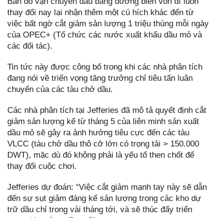
Bản đồ vận chuyển dầu bằng đường biển vốn dĩ luôn
thay đổi nay lại nhận thêm một cú hích khác đến từ
việc bất ngờ cắt giảm sản lượng 1 triệu thùng mỗi ngày
của OPEC+ (Tổ chức các nước xuất khẩu dầu mỏ và
các đối tác).
Tin tức này được công bố trong khi các nhà phân tích
đang nói về triển vọng tăng trưởng chỉ tiêu tấn luân
chuyển của các tàu chở dầu.
Các nhà phân tích tại Jefferies đã mô tả quyết định cắt
giảm sản lượng kể từ tháng 5 của liên minh sản xuất
dầu mỏ sẽ gây ra ảnh hưởng tiêu cực đến các tàu
VLCC (tàu chở dầu thô cỡ lớn có trọng tải > 150.000
DWT), mặc dù đó không phải là yếu tố then chốt để
thay đổi cuộc chơi.
Jefferies dự đoán: “Việc cắt giảm mạnh tay này sẽ dẫn
đến sự sụt giảm đáng kể sản lượng trong các kho dự
trữ dầu chỉ trong vài tháng tới, và sẽ thúc đẩy triển