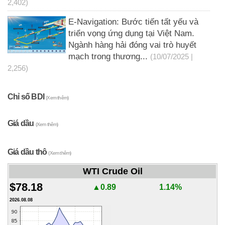
2,402)
E-Navigation: Bước tiến tất yếu và
triển vọng ứng dụng tại Việt Nam.
Ngành hàng hải đóng vai trò huyết
mạch trong thương...
(10/07/2025 |
2,256)
Chỉ số BDI
(Xem thêm)
Giá dầu
(Xem thêm)
Giá dầu thô
(Xem thêm)
WTI Crude Oil
$78.18
▲0.89
1.14%
2026.08.08