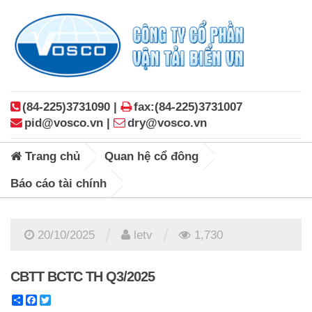
(84-225)3731090 |
fax:(84-225)3731007
pid@vosco.vn |
dry@vosco.vn
Trang chủ
Quan hệ cổ đông
Báo cáo tài chính
/
/
20/10/2025
letv
1,730
CBTT BCTC TH Q3/2025
Share
Facebook
Twitter