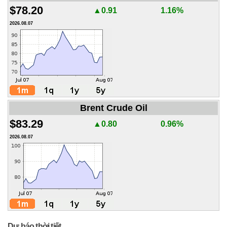
$78.20
▲0.91
1.16%
2026.08.07
Brent Crude Oil
$83.29
▲0.80
0.96%
2026.08.07
Dự báo thời tiết