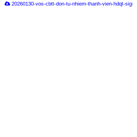
20260130-vos-cbtt-don-tu-nhiem-thanh-vien-hdqt-signe