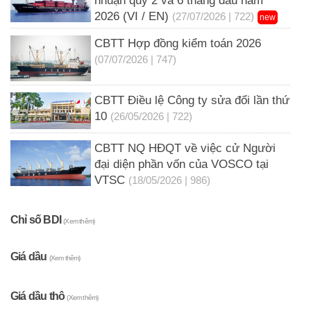
nhuận quý 2 và 6 tháng đầu năm
2026 (VI / EN)
(27/07/2026 | 722)
new
CBTT Hợp đồng kiểm toán 2026
(07/07/2026 | 747)
CBTT Điều lệ Công ty sửa đổi lần thứ
10
(26/05/2026 | 722)
CBTT NQ HĐQT về việc cử Người
đại diện phần vốn của VOSCO tại
VTSC
(18/05/2026 | 986)
Chỉ số BDI
(Xem thêm)
Giá dầu
(Xem thêm)
Giá dầu thô
(Xem thêm)