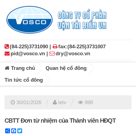
(84-225)3731090 |
fax:(84-225)3731007
pid@vosco.vn |
dry@vosco.vn
Trang chủ
Quan hệ cổ đông
Tin tức cổ đông
/
/
30/01/2026
letv
998
CBTT Đơn từ nhiệm của Thành viên HĐQT
Share
Facebook
Twitter