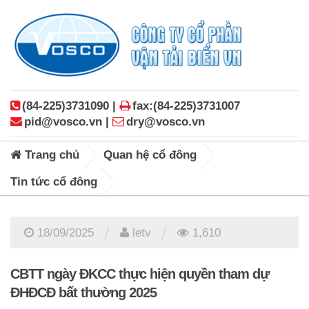
(84-225)3731090 |
fax:(84-225)3731007
pid@vosco.vn |
dry@vosco.vn
Trang chủ
Quan hệ cổ đông
Tin tức cổ đông
/
/
18/09/2025
letv
1,610
CBTT ngày ĐKCC thực hiện quyền tham dự
ĐHĐCĐ bất thường 2025