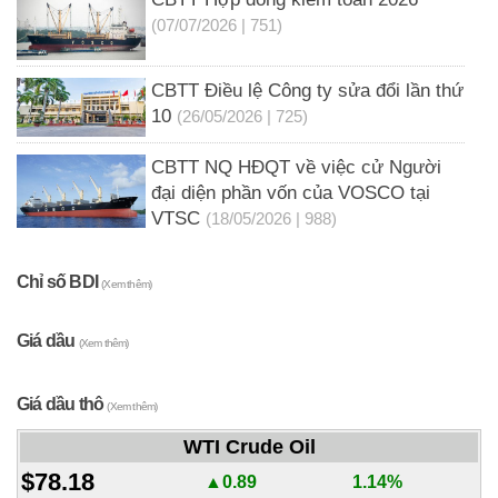
(07/07/2026 | 751)
CBTT Điều lệ Công ty sửa đổi lần thứ
10
(26/05/2026 | 725)
CBTT NQ HĐQT về việc cử Người
đại diện phần vốn của VOSCO tại
VTSC
(18/05/2026 | 988)
Chỉ số BDI
(Xem thêm)
Giá dầu
(Xem thêm)
Giá dầu thô
(Xem thêm)
WTI Crude Oil
$78.18
▲0.89
1.14%