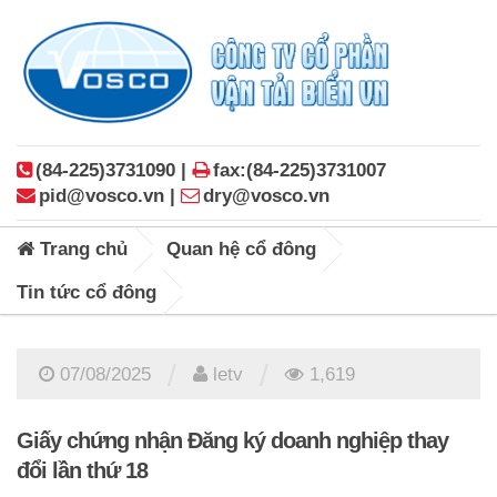
(84-225)3731090 |
fax:(84-225)3731007
pid@vosco.vn |
dry@vosco.vn
Trang chủ
Quan hệ cổ đông
Tin tức cổ đông
/
/
07/08/2025
letv
1,619
Giấy chứng nhận Đăng ký doanh nghiệp thay
đổi lần thứ 18