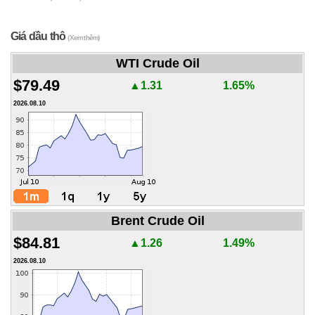
Giá dầu thô
(Xem thêm)
WTI Crude Oil
$79.49
▲1.31
1.65%
2026.08.10
Brent Crude Oil
$84.81
▲1.26
1.49%
2026.08.10