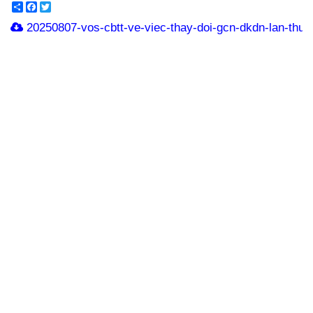
Share
Facebook
Twitter
20250807-vos-cbtt-ve-viec-thay-doi-gcn-dkdn-lan-thu-