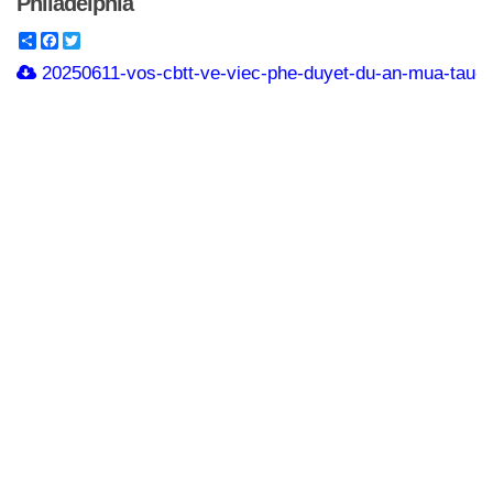
Philadelphia
Share
Facebook
Twitter
20250611-vos-cbtt-ve-viec-phe-duyet-du-an-mua-tau-da