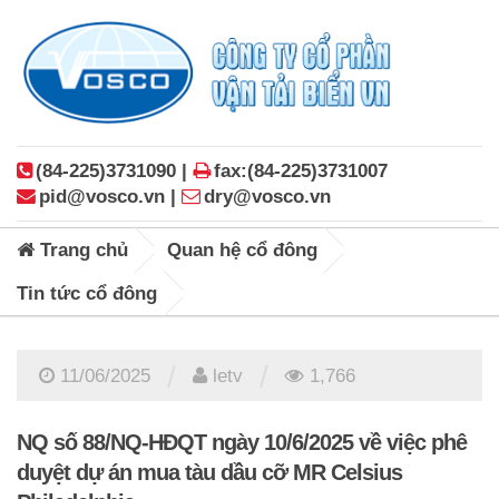
(84-225)3731090 |
fax:(84-225)3731007
pid@vosco.vn |
dry@vosco.vn
Trang chủ
Quan hệ cổ đông
Tin tức cổ đông
/
/
11/06/2025
letv
1,766
NQ số 88/NQ-HĐQT ngày 10/6/2025 về việc phê
duyệt dự án mua tàu dầu cỡ MR Celsius