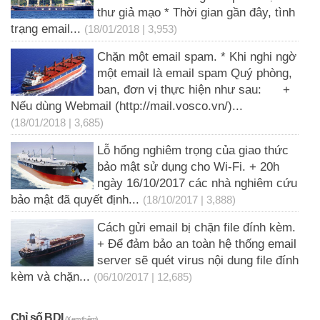
thư giả mạo * Thời gian gần đây, tình
trạng email...
(18/01/2018 | 3,953)
Chặn một email spam. * Khi nghi ngờ
một email là email spam Quý phòng,
ban, đơn vị thực hiện như sau: +
Nếu dùng Webmail (http://mail.vosco.vn/)...
(18/01/2018 | 3,685)
Lỗ hổng nghiêm trọng của giao thức
bảo mật sử dụng cho Wi-Fi. + 20h
ngày 16/10/2017 các nhà nghiêm cứu
bảo mật đã quyết định...
(18/10/2017 | 3,888)
Cách gửi email bị chặn file đính kèm.
+ Để đảm bảo an toàn hệ thống email
server sẽ quét virus nội dung file đính
kèm và chặn...
(06/10/2017 | 12,685)
Chỉ số BDI
(Xem thêm)