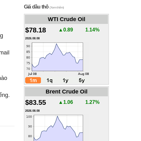
Giá dầu thô
(Xem thêm)
WTI Crude Oil
$78.18
▲0.89
1.14%
ng
2026.08.08
mail
hào
Brent Crude Oil
ếng.
$83.55
▲1.06
1.27%
2026.08.08