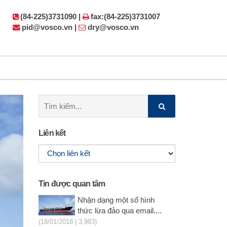
(84-225)3731090 |
fax:(84-225)3731007
pid@vosco.vn |
dry@vosco.vn
Tìm
kiếm:
Liên kết
Tin được quan tâm
Nhận dạng một số hình
thức lừa đảo qua email....
(18/01/2018 | 3,983)