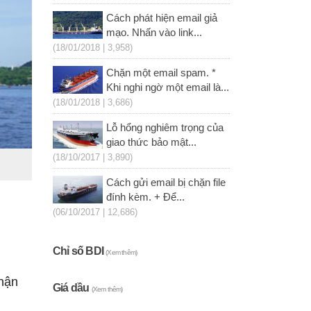
Cách phát hiện email giả
mạo. Nhấn vào link...
(18/01/2018 | 3,958)
Chặn một email spam. *
Khi nghi ngờ một email là...
(18/01/2018 | 3,686)
Lỗ hổng nghiêm trọng của
giao thức bảo mật...
(18/10/2017 | 3,890)
Cách gửi email bị chặn file
đính kèm. + Để...
(06/10/2017 | 12,686)
Chỉ số BDI
(Xem thêm)
nhận
Giá dầu
(Xem thêm)