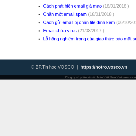
Cách phát hiện email giả mạo
(18/01/2018 )
Chặn một email spam
(18/01/2018 )
Cách gửi email bị chặn file đính kèm
(06/10/20
Email chứa virus
(21/08/2017 )
Lỗ hổng nghiêm trọng của giao thức bảo mật 
© BP.Tin học VOSCO |
https://hotro.vosco.vn
Công ty cổ phần vận tải biển Việt Nam
Vietnam ocean