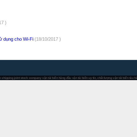
17 )
sử dụng cho Wi-Fi
(18/10/2017 )
 shipping joint stock company
vận tải biển hàng đầu
vận tải biển uy tín, chất lượng
vận tải biển tàu 