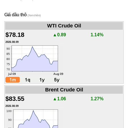
Giá dầu thô
(Xem thêm)
WTI Crude Oil
$78.18
▲0.89
1.14%
2026.08.09
Brent Crude Oil
$83.55
▲1.06
1.27%
2026.08.09