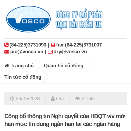
(84-225)3731090 |
fax:(84-225)3731007
pid@vosco.vn |
dry@vosco.vn
Trang chủ
Quan hệ cổ đông
Tin tức cổ đông
/
/
26/05/2023
letv
2,158
Công bố thông tin Nghị quyết của HĐQT v/v mở
hạn mức tín dụng ngắn hạn tại các ngân hàng