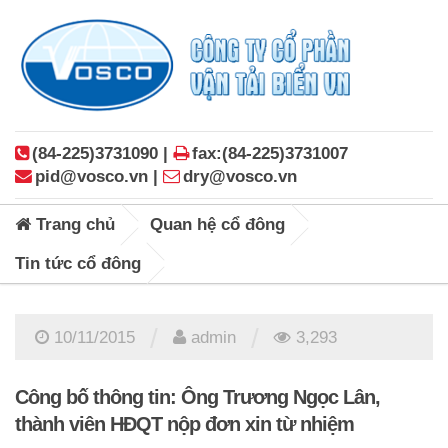
(84-225)3731090 |
fax:(84-225)3731007
pid@vosco.vn |
dry@vosco.vn
Trang chủ
Quan hệ cổ đông
Tin tức cổ đông
/
/
10/11/2015
admin
3,293
Công bố thông tin: Ông Trương Ngọc Lân,
thành viên HĐQT nộp đơn xin từ nhiệm