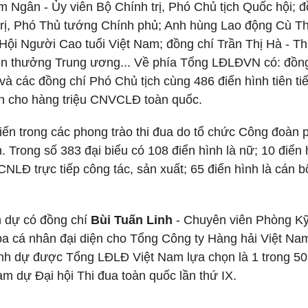
m Ngân - Ủy viên Bộ Chính trị, Phó Chủ tịch Quốc hội; 
trị, Phó Thủ tướng Chính phủ; Anh hùng Lao động Cù T
Hội Người Cao tuổi Việt Nam; đồng chí Trần Thị Hà - T
en thưởng Trung ương... Về phía Tổng LĐLĐVN có: đồng
 các đồng chí Phó Chủ tịch cùng 486 điển hình tiên ti
iện cho hàng triệu CNVCLĐ toàn quốc.
 tiến trong các phong trào thi đua do tổ chức Công đoàn 
. Trong số 383 đại biểu có 108 điển hình là nữ; 10 điển 
 CNLĐ trực tiếp công tác, sản xuất; 65 điển hình là cán b
h dự có đồng chí
Bùi Tuấn Linh
- Chuyên viên Phòng K
ba cá nhân đại diện cho Tổng Công ty Hàng hải Việt Nam
inh dự được Tổng LĐLĐ Việt Nam lựa chọn là 1 trong 50
ham dự Đại hội Thi đua toàn quốc lần thứ IX.