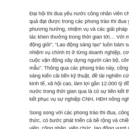
Đại hội thi đua yêu nước công nhân viên ch
quả đạt được trong các phong trào thi đua 
phương hướng, nhiệm vụ và các giải pháp t
tác khen thưởng trong thời gian tới… Với m
động giỏi”, “Lao động sáng tạo” luôn bám s
nhiệm vụ chính trị ở từng doanh nghiệp, cơ
cuộc vận động xây dựng người cán bộ, công
mẫu”. Thông qua các phong trào này, công
sáng kiến cải tiến kỹ thuật, đề tài nghiên
kinh tế, xã hội cao, làm lợi gần 12.000 tỷ 
nước trong thời gian qua là có sự liên kết 
kết phục vụ sự nghiệp CNH, HĐH nông nghi
Song song với các phong trào thi đua, công
thức, có bước phát triển cả bề rộng và chiề
viên, công nhân, viên chức, lao động vượt