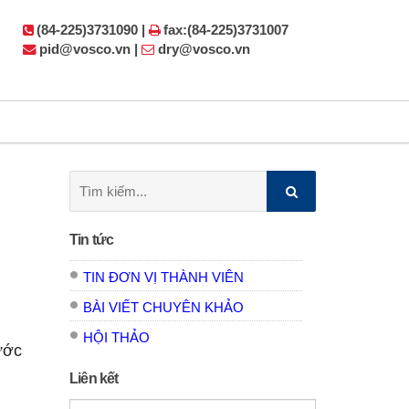
(84-225)3731090 |
fax:(84-225)3731007
pid@vosco.vn |
dry@vosco.vn
Tìm
kiếm:
Tin tức
TIN ĐƠN VỊ THÀNH VIÊN
BÀI VIẾT CHUYÊN KHẢO
HỘI THẢO
ước
Liên kết