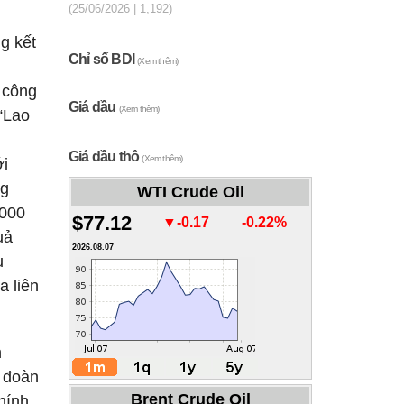
(25/06/2026 | 1,192)
g kết
Chỉ số BDI
(Xem thêm)
 công
Giá dầu
(Xem thêm)
 “Lao
Giá dầu thô
(Xem thêm)
ới
ng
WTI Crude Oil
.000
$77.12
▼-0.17
-0.22%
uả
2026.08.07
u
a liên
h
, đoàn
Brent Crude Oil
hính