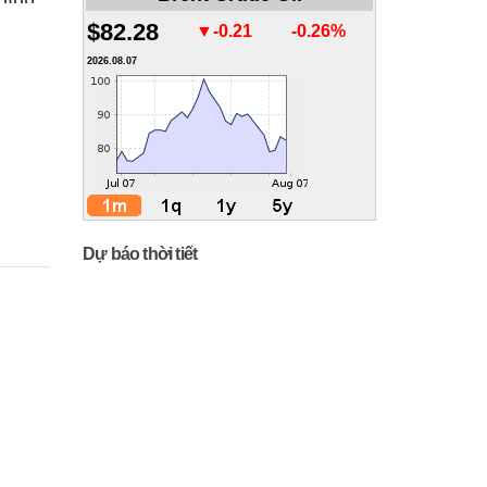
$82.28
▼-0.21
-0.26%
2026.08.07
Dự báo thời tiết