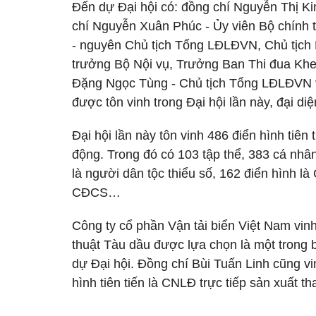
Đến dự Đại hội có: đồng chí Nguyễn Thị Ki
chí Nguyễn Xuân Phúc - Ủy viên Bộ chính 
- nguyên Chủ tịch Tổng LĐLĐVN, Chủ tịch 
trưởng Bộ Nội vụ, Trưởng Ban Thi đua Kh
Đặng Ngọc Tùng - Chủ tịch Tổng LĐLĐVN và
được tôn vinh trong Đại hội lần này, đại d
Đại hội lần này tôn vinh 486 điển hình tiên
động. Trong đó có 103 tập thể, 383 cá nhân
là người dân tộc thiểu số, 162 điển hình là
CĐCS…
Công ty cổ phần Vận tải biển Việt Nam vin
thuật Tàu dầu được lựa chọn là một trong 
dự Đại hội. Đồng chí Bùi Tuấn Linh cũng v
hình tiên tiến là CNLĐ trực tiếp sản xuất t