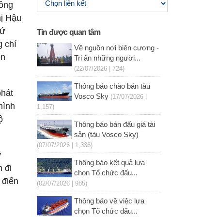
đồng
hị Hậu
hứ
Tin được quan tâm
 chí
Về nguồn nơi biên cương -
ến
Tri ân những người...
(22/07/2026 | 724)
Thông báo chào bán tàu
phát
Vosco Sky
(17/07/2026 |
hình
1,157)
ộ
Thông báo bán đấu giá tài
sản (tàu Vosco Sky)
(07/07/2026 | 1,336)
ỹ
Thông báo kết quả lựa
 đi
chọn Tổ chức đấu...
 điển
(02/07/2026 | 985)
Thông báo về việc lựa
chọn Tổ chức đấu...