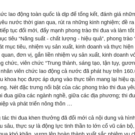
ức lao động toàn quốc là dịp để tổng kết, đánh giá nhữn
yêu nước thời gian qua, rút ra những kinh nghiệm; đề ra
iếp tục đổi mới, đẩy mạnh phong trào thi đua và làm tốt
ục tiêu “Năng suất - chất lượng - hiệu quả”, phong trào
át mục tiêu, nhiệm vụ sản xuất, kinh doanh và thực hiện
 quan, đơn vị, gắn liền nhiệm vụ sản xuất, kinh doanh v
 chức, viên chức “Trung thành, sáng tạo, tận tụy, gươ
 nhân viên chức lao động cả nước đã phát huy trên 160
 cứu khoa học được áp dụng vào thực tiễn mang lại hiệu q
đồng. Nét đặc trưng nổi bật của các phong trào thi đua yê
thi đua giữa các ngành nghề, giữa các địa phương; thi đu
ệp và phát triển nông thôn …
 tác thi đua khen thưởng đã đổi mới cả nội dung và hìn
u sâu, thực sự là động lực tinh thần to lớn cổ vũ cán bộ
 qua khó khăn, vươn lên hoàn thành xuất sắc nhiệm vụ c