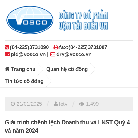
(84-225)3731090 |
fax:(84-225)3731007
pid@vosco.vn |
dry@vosco.vn
Trang chủ
Quan hệ cổ đông
Tin tức cổ đông
/
/
21/01/2025
letv
1,499
Giải trình chênh lệch Doanh thu và LNST Quý 4
và năm 2024