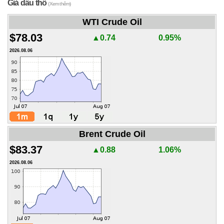
Giá dầu thô
(Xem thêm)
WTI Crude Oil
$78.03
▲0.74
0.95%
2026.08.06
Brent Crude Oil
$83.37
▲0.88
1.06%
2026.08.06