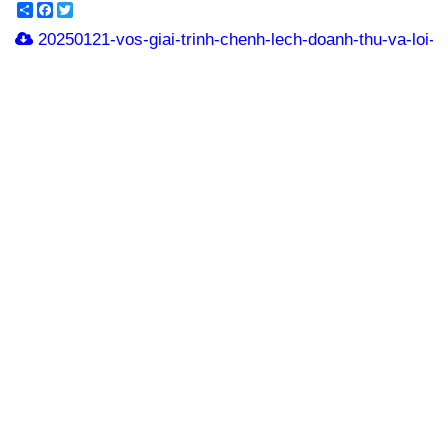
Share
Facebook
Twitter
20250121-vos-giai-trinh-chenh-lech-doanh-thu-va-loi-