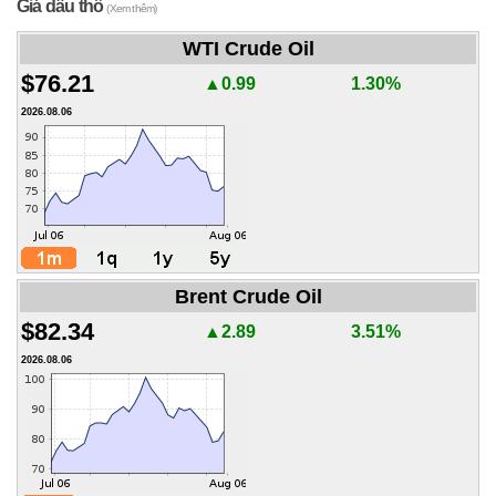
Giá dầu thô
(Xem thêm)
WTI Crude Oil
$76.21
▲0.99
1.30%
2026.08.06
Brent Crude Oil
$82.34
▲2.89
3.51%
2026.08.06