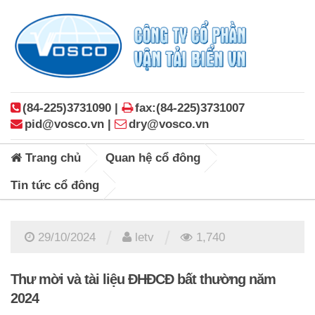
(84-225)3731090 |
fax:(84-225)3731007
pid@vosco.vn |
dry@vosco.vn
Trang chủ
Quan hệ cổ đông
Tin tức cổ đông
/
/
29/10/2024
letv
1,740
Thư mời và tài liệu ĐHĐCĐ bất thường năm
2024