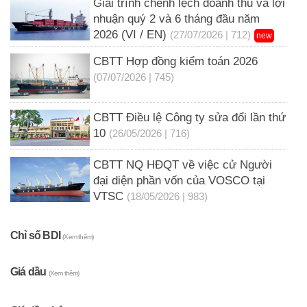
Giải trình chênh lệch doanh thu và lợi
nhuận quý 2 và 6 tháng đầu năm
2026 (VI / EN)
(27/07/2026 | 712)
new
CBTT Hợp đồng kiểm toán 2026
(07/07/2026 | 745)
CBTT Điều lệ Công ty sửa đổi lần thứ
10
(26/05/2026 | 716)
CBTT NQ HĐQT về việc cử Người
đại diện phần vốn của VOSCO tại
VTSC
(18/05/2026 | 983)
Chỉ số BDI
(Xem thêm)
Giá dầu
(Xem thêm)