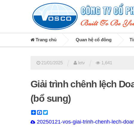
Trang chủ
Quan hệ cổ đông
Ti
/
/
21/01/2025
letv
1,641
Giải trình chênh lệch D
(bổ sung)
Share
Facebook
Twitter
20250121-vos-giai-trinh-chenh-lech-doa