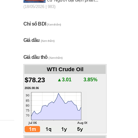
cử Người đại diện phần...
(18/05/2026 | 983)
Chỉ số BDI
(Xem thêm)
Giá dầu
(Xem thêm)
Giá dầu thô
(Xem thêm)
WTI Crude Oil
$78.23
▲3.01
3.85%
2026.08.06