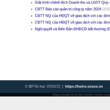
Giải trình chênh lệch Doanh thu và LNST Quý
CBTT Báo cáo quản trị công ty năm 2024
(20/
CBTT NQ của HĐQT về giao dịch với các đơ
CBTT NQ của HĐQT về giao dịch với các đơn
Nghị quyết và Biên Bản ĐHĐCĐ bất thường 2
© BP.Tin học VOSCO |
https://hotro.vosco.vn
Công ty cổ phần vận tải biển Việt Nam
Vietnam ocean