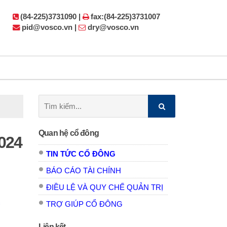
(84-225)3731090 |
fax:(84-225)3731007
pid@vosco.vn |
dry@vosco.vn
Tìm
kiếm:
Quan hệ cổ đông
024
TIN TỨC CỔ ĐÔNG
BÁO CÁO TÀI CHÍNH
ĐIỀU LỆ VÀ QUY CHẾ QUẢN TRỊ
TRỢ GIÚP CỔ ĐÔNG
Liên kết