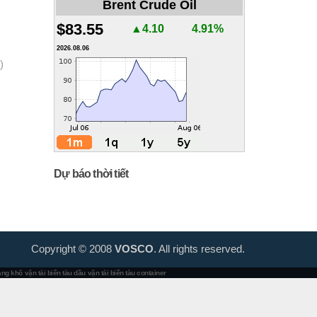
Brent Crude Oil
$83.55
▲4.10
4.91%
2026.08.06
)
Dự báo thời tiết
Copyright © 2008
VOSCO
. All rights reserved.
hàng khô
vận tải biển tàu dầu
vận tải biển tàu container