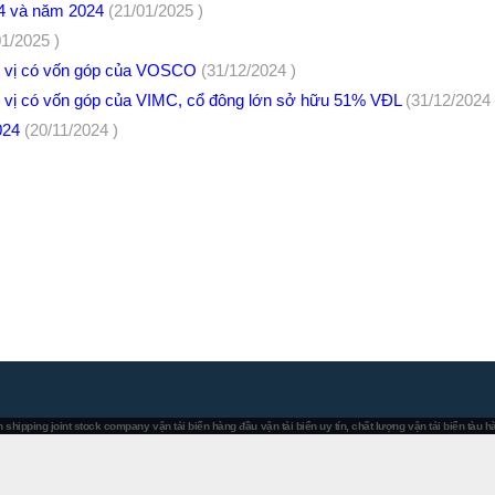
 4 và năm 2024
(21/01/2025 )
01/2025 )
n vị có vốn góp của VOSCO
(31/12/2024 )
 vị có vốn góp của VIMC, cổ đông lớn sở hữu 51% VĐL
(31/12/2024 
024
(20/11/2024 )
 shipping joint stock company
vận tải biển hàng đầu
vận tải biển uy tín, chất lượng
vận tải biển tàu 