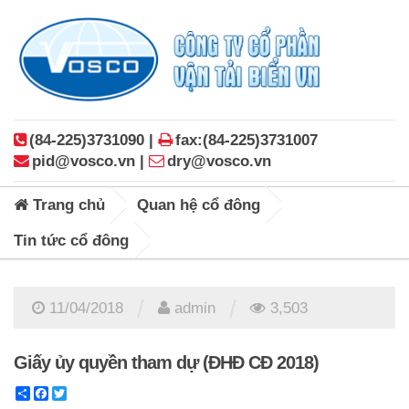
(84-225)3731090 |
fax:(84-225)3731007
pid@vosco.vn |
dry@vosco.vn
Trang chủ
Quan hệ cổ đông
Tin tức cổ đông
/
/
11/04/2018
admin
3,503
Giấy ủy quyền tham dự (ĐHĐ CĐ 2018)
Share
Facebook
Twitter