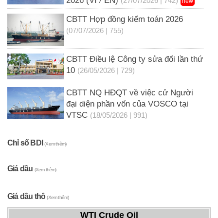
2026 (VI / EN)
(27/07/2026 | 742)
new
CBTT Hợp đồng kiểm toán 2026
(07/07/2026 | 755)
CBTT Điều lệ Công ty sửa đổi lần thứ
10
(26/05/2026 | 729)
CBTT NQ HĐQT về việc cử Người
đại diện phần vốn của VOSCO tại
VTSC
(18/05/2026 | 991)
Chỉ số BDI
(Xem thêm)
Giá dầu
(Xem thêm)
Giá dầu thô
(Xem thêm)
WTI Crude Oil