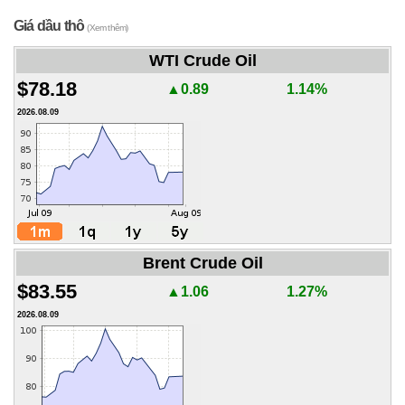
Giá dầu thô
(Xem thêm)
WTI Crude Oil
$78.18
▲0.89
1.14%
2026.08.09
Brent Crude Oil
$83.55
▲1.06
1.27%
2026.08.09