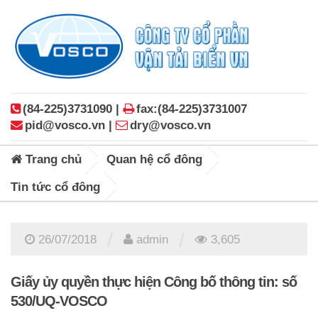
(84-225)3731090 |
fax:(84-225)3731007
pid@vosco.vn |
dry@vosco.vn
Trang chủ
Quan hệ cổ đông
Tin tức cổ đông
/
/
26/07/2018
admin
3,605
Giấy ủy quyền thực hiện Công bố thông tin: số
530/UQ-VOSCO