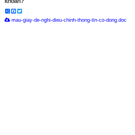
khoán?
Share
Facebook
Twitter
mau-giay-de-nghi-dieu-chinh-thong-tin-co-dong.doc