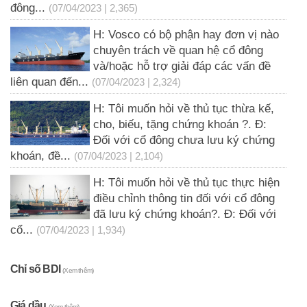
đông...
(07/04/2023 | 2,365)
H: Vosco có bộ phận hay đơn vị nào
chuyên trách về quan hệ cổ đông
và/hoặc hỗ trợ giải đáp các vấn đề
liên quan đến...
(07/04/2023 | 2,324)
H: Tôi muốn hỏi về thủ tục thừa kế,
cho, biếu, tặng chứng khoán ?. Đ:
Đối với cổ đông chưa lưu ký chứng
khoán, đề...
(07/04/2023 | 2,104)
H: Tôi muốn hỏi về thủ tục thực hiện
điều chỉnh thông tin đối với cổ đông
đã lưu ký chứng khoán?. Đ: Đối với
cổ...
(07/04/2023 | 1,934)
Chỉ số BDI
(Xem thêm)
Giá dầu
(Xem thêm)