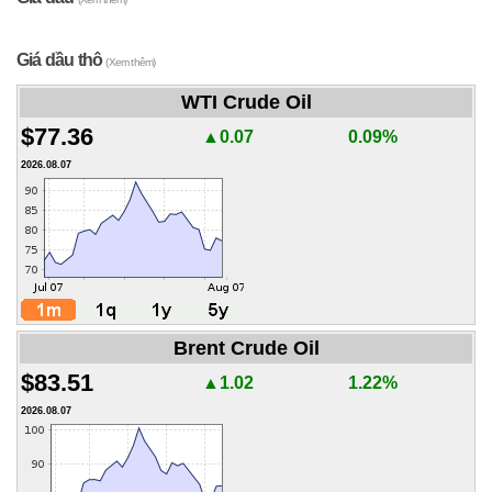
Giá dầu thô
(Xem thêm)
WTI Crude Oil
$77.36
▲0.07
0.09%
2026.08.07
Brent Crude Oil
$83.51
▲1.02
1.22%
2026.08.07