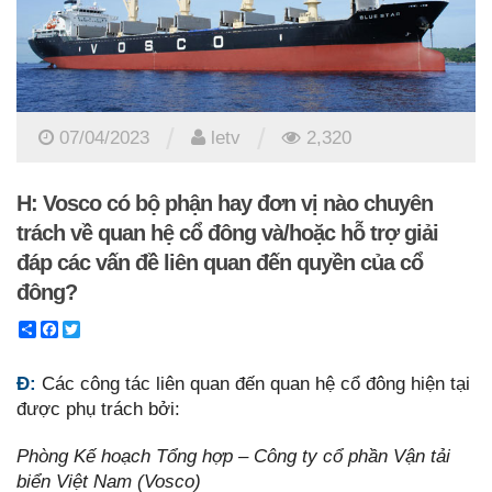
/
/
07/04/2023
letv
2,320
H: Vosco có bộ phận hay đơn vị nào chuyên
trách về quan hệ cổ đông và/hoặc hỗ trợ giải
đáp các vấn đề liên quan đến quyền của cổ
đông?
Share
Facebook
Twitter
Đ:
Các công tác liên quan đến quan hệ cổ đông hiện tại
được phụ trách bởi:
Phòng Kế hoạch Tổng hợp – Công ty cổ phần Vận tải
biển Việt Nam (Vosco)