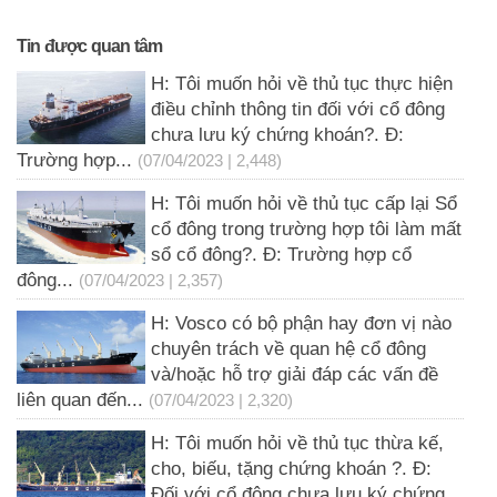
Tin được quan tâm
H: Tôi muốn hỏi về thủ tục thực hiện
điều chỉnh thông tin đối với cổ đông
chưa lưu ký chứng khoán?. Đ:
Trường hợp...
(07/04/2023 | 2,448)
H: Tôi muốn hỏi về thủ tục cấp lại Sổ
cổ đông trong trường hợp tôi làm mất
sổ cổ đông?. Đ: Trường hợp cổ
đông...
(07/04/2023 | 2,357)
H: Vosco có bộ phận hay đơn vị nào
chuyên trách về quan hệ cổ đông
và/hoặc hỗ trợ giải đáp các vấn đề
liên quan đến...
(07/04/2023 | 2,320)
H: Tôi muốn hỏi về thủ tục thừa kế,
cho, biếu, tặng chứng khoán ?. Đ:
Đối với cổ đông chưa lưu ký chứng