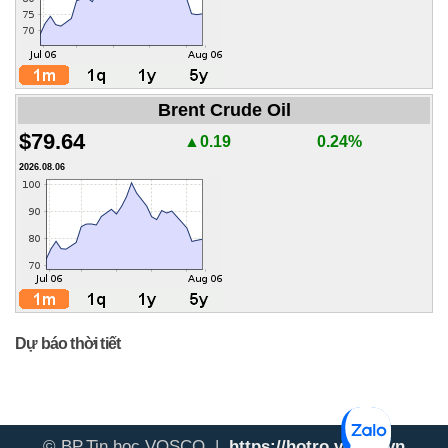
Brent Crude Oil
$79.64
▲0.19
0.24%
2026.08.06
Dự báo thời tiết
© BP.Tin học VOSCO |
https://hotro.vosco.vn