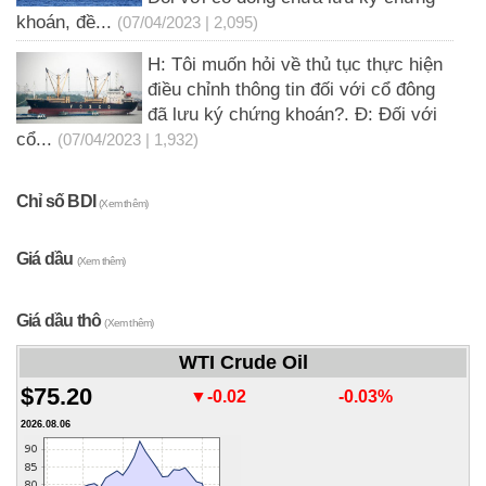
khoán, đề...
(07/04/2023 | 2,095)
H: Tôi muốn hỏi về thủ tục thực hiện
điều chỉnh thông tin đối với cổ đông
đã lưu ký chứng khoán?. Đ: Đối với
cổ...
(07/04/2023 | 1,932)
Chỉ số BDI
(Xem thêm)
Giá dầu
(Xem thêm)
Giá dầu thô
(Xem thêm)
WTI Crude Oil
$75.20
▼-0.02
-0.03%
2026.08.06