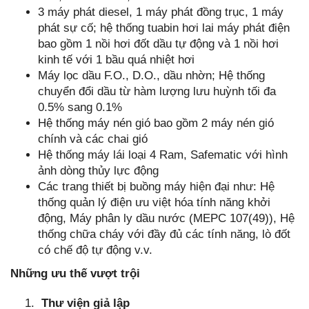
3 máy phát diesel, 1 máy phát đồng trục, 1 máy
phát sự cố; hệ thống tuabin hơi lai máy phát điện
bao gồm 1 nồi hơi đốt dầu tự động và 1 nồi hơi
kinh tế với 1 bầu quá nhiệt hơi
Máy lọc dầu F.O., D.O., dầu nhờn; Hệ thống
chuyển đổi dầu từ hàm lượng lưu huỳnh tối đa
0.5% sang 0.1%
Hệ thống máy nén gió bao gồm 2 máy nén gió
chính và các chai gió
Hệ thống máy lái loại 4 Ram, Safematic với hình
ảnh dòng thủy lực động
Các trang thiết bị buồng máy hiện đại như: Hệ
thống quản lý điện ưu việt hóa tính năng khởi
động, Máy phân ly dầu nước (MEPC 107(49)), Hệ
thống chữa cháy với đầy đủ các tính năng, lò đốt
có chế độ tự động v.v.
Những ưu thế vượt trội
Thư viện giả lập