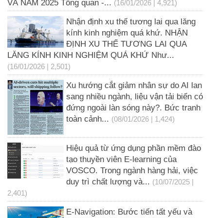
VÀ NĂM 2025 Tổng quan -...
(16/01/2026 | 4,921)
Nhận định xu thế tương lai qua lăng
kính kinh nghiệm quá khứ. NHẬN
ĐỊNH XU THẾ TƯƠNG LAI QUA
LĂNG KÍNH KINH NGHIỆM QUÁ KHỨ Như...
(16/01/2026 | 2,501)
Xu hướng cắt giảm nhân sự do AI lan
sang nhiều ngành, liệu vận tải biển có
đứng ngoài làn sóng này?. Bức tranh
toàn cảnh...
(08/01/2026 | 1,424)
Hiệu quả từ ứng dụng phần mềm đào
tạo thuyền viên E-learning của
VOSCO. Trong ngành hàng hải, việc
duy trì chất lượng và...
(10/07/2025 |
2,401)
E-Navigation: Bước tiến tất yếu và