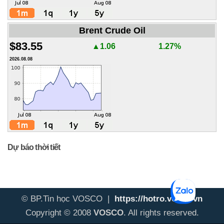
Brent Crude Oil
$83.55
▲1.06
1.27%
2026.08.08
Dự báo thời tiết
© BP.Tin học VOSCO |
https://hotro.vosco.vn
Copyright © 2008
VOSCO
. All rights reserved.