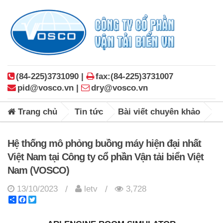
(84-225)3731090 |
fax:(84-225)3731007
pid@vosco.vn |
dry@vosco.vn
Trang chủ
Tin tức
Bài viết chuyên khảo
Hệ thống mô phỏng buồng máy hiện đại nhất
Việt Nam tại Công ty cổ phần Vận tải biển Việt
Nam (VOSCO)
13/10/2023
letv
3,728
/
/
Share
Facebook
Twitter