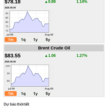
$78.18
▲0.89
1.14%
2026.08.08
Brent Crude Oil
$83.55
▲1.06
1.27%
2026.08.08
Dự báo thời tiết