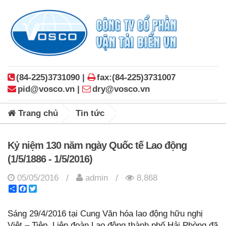
(84-225)3731090 |
fax:(84-225)3731007
pid@vosco.vn |
dry@vosco.vn
Trang chủ
Tin tức
Kỷ niệm 130 năm ngày Quốc tế Lao động
(1/5/1886 - 1/5/2016)
05/05/2016
admin
8,868
/
/
Share
Facebook
Twitter
Sáng 29/4/2016 tại Cung Văn hóa lao động hữu nghị
Việt – Tiệp, Liên đoàn Lao động thành phố Hải Phòng đã