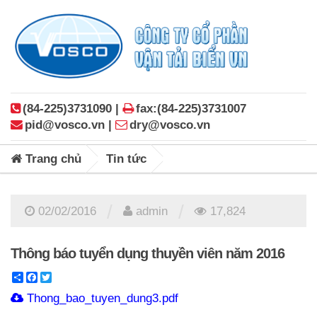
(84-225)3731090 |
fax:(84-225)3731007
pid@vosco.vn |
dry@vosco.vn
Trang chủ
Tin tức
/
/
02/02/2016
admin
17,824
Thông báo tuyển dụng thuyền viên năm 2016
Share
Facebook
Twitter
Thong_bao_tuyen_dung3.pdf