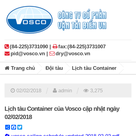
(84-225)3731090 |
fax:(84-225)3731007
pid@vosco.vn |
dry@vosco.vn
Trang chủ
Đội tàu
Lịch tàu Container
/
/
02/02/2018
admin
3,275
Lịch tàu Container của Vosco cập nhật ngày
02/02/2018
Share
Facebook
Twitter