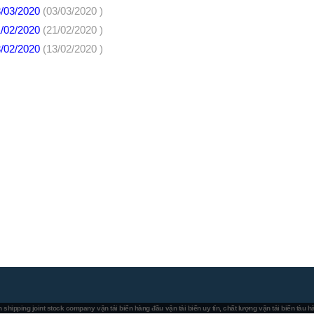
3/03/2020
(03/03/2020 )
1/02/2020
(21/02/2020 )
3/02/2020
(13/02/2020 )
 shipping joint stock company
vận tải biển hàng đầu
vận tải biển uy tín, chất lượng
vận tải biển tàu 