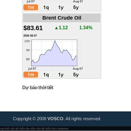
Brent Crude Oil
$83.61
▲1.12
1.34%
2026.08.07
Dự báo thời tiết
Copyright © 2008
VOSCO
. All rights reserved.
hàng khô
vận tải biển tàu dầu
vận tải biển tàu container