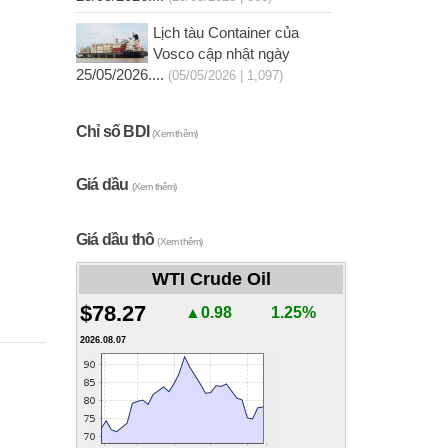
Lịch tàu Container của
Vosco cập nhật ngày
25/05/2026....
(05/05/2026 | 1,097)
Chỉ số BDI
(Xem thêm)
Giá dầu
(Xem thêm)
Giá dầu thô
(Xem thêm)
WTI Crude Oil
$78.27
▲0.98
1.25%
2026.08.07