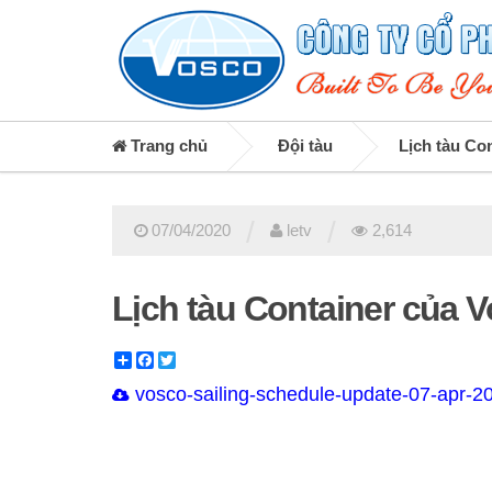
Trang chủ
Đội tàu
Lịch tàu Co
/
/
07/04/2020
letv
2,614
Lịch tàu Container của 
Share
Facebook
Twitter
vosco-sailing-schedule-update-07-apr-2