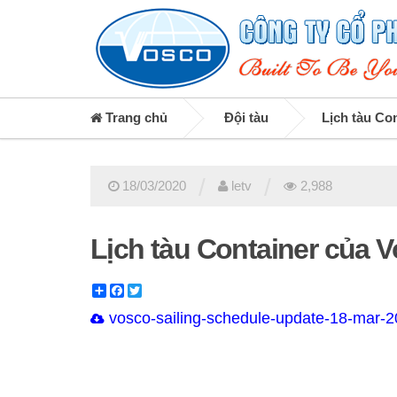
Trang chủ
Đội tàu
Lịch tàu Co
/
/
18/03/2020
letv
2,988
Lịch tàu Container của 
Share
Facebook
Twitter
vosco-sailing-schedule-update-18-mar-2