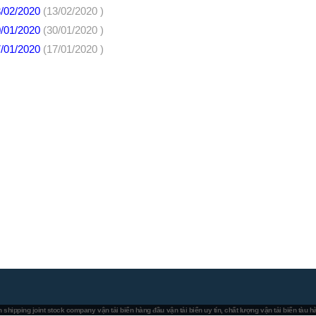
3/02/2020
(13/02/2020 )
0/01/2020
(30/01/2020 )
7/01/2020
(17/01/2020 )
 shipping joint stock company
vận tải biển hàng đầu
vận tải biển uy tín, chất lượng
vận tải biển tàu 