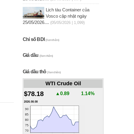
Lịch tàu Container của
Vosco cập nhật ngày
25/05/2026....
(05/05/2026 | 1,099)
Chỉ số BDI
(Xem thêm)
Giá dầu
(Xem thêm)
Giá dầu thô
(Xem thêm)
WTI Crude Oil
$78.18
▲0.89
1.14%
2026.08.08