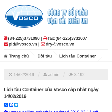
(84-225)3731090 |
fax:(84-225)3731007
pid@vosco.vn |
dry@vosco.vn
Trang chủ
Đội tàu
Lịch tàu Container
/
/
14/02/2019
admin
3,192
Lịch tàu Container của Vosco cập nhật ngày
14/02/2019
Share
Facebook
Twitter