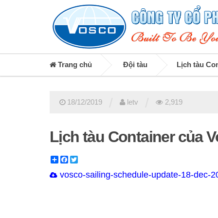
Trang chủ
Đội tàu
Lịch tàu Co
/
/
18/12/2019
letv
2,919
Lịch tàu Container của 
Share
Facebook
Twitter
vosco-sailing-schedule-update-18-dec-2