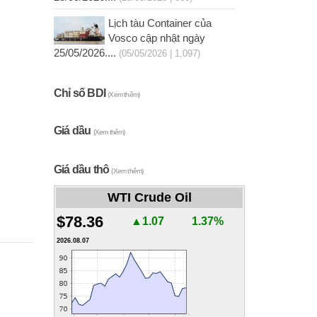
Lịch tàu Container của
Vosco cập nhật ngày
25/05/2026....
(05/05/2026 | 1,097)
Chỉ số BDI
(Xem thêm)
Giá dầu
(Xem thêm)
Giá dầu thô
(Xem thêm)
WTI Crude Oil
$78.36
▲1.07
1.37%
2026.08.07