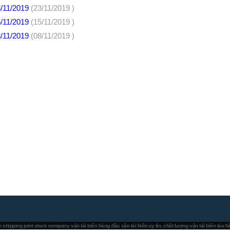
3/11/2019
(23/11/2019 )
5/11/2019
(15/11/2019 )
8/11/2019
(08/11/2019 )
 shipping joint stock company
vận tải biển hàng đầu
vận tải biển uy tín, chất lượng
vận tải biển tàu 