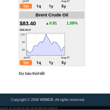
Brent Crude Oil
$83.40
▲0.91
1.09%
2026.08.07
Dự báo thời tiết
Copyright © 2008
VOSCO
. All rights reserved.
hàng khô
vận tải biển tàu dầu
vận tải biển tàu container