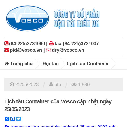
(84-225)3731090 |
fax:(84-225)3731007
pid@vosco.vn |
dry@vosco.vn
Trang chủ
Đội tàu
Lịch tàu Container
/
/
25/05/2023
pth
1,980
Lịch tàu Container của Vosco cập nhật ngày
25/05/2023
Share
Facebook
Twitter